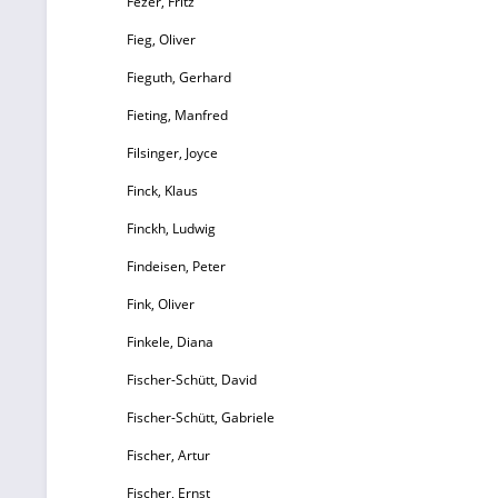
Fezer, Fritz
Am
Fieg, Oliver
Fieguth, Gerhard
he
Fieting, Manfred
Filsinger, Joyce
Finck, Klaus
Finckh, Ludwig
Findeisen, Peter
Er
Fink, Oliver
Finkele, Diana
fr
Fischer-Schütt, David
Jo
Fischer-Schütt, Gabriele
D
Fischer, Artur
B
Fischer, Ernst