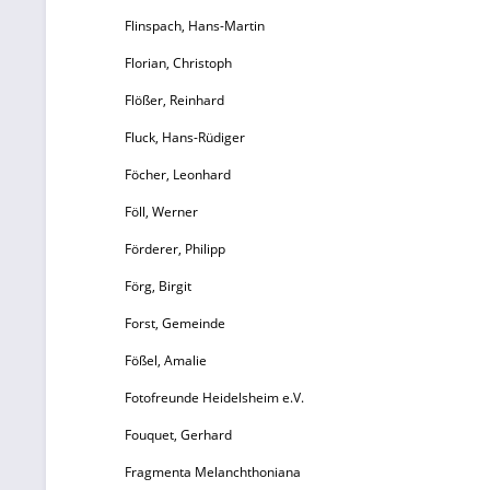
Flinspach, Hans-Martin
ä
La
Florian, Christoph
Flößer, Reinhard
Fluck, Hans-Rüdiger
Föcher, Leonhard
Föll, Werner
Z
Förderer, Philipp
Förg, Birgit
He
Forst, Gemeinde
La
Fößel, Amalie
fa
Fotofreunde Heidelsheim e.V.
20
Fouquet, Gerhard
EUR 1
Fragmenta Melanchthoniana
a