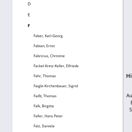
D
E
F
Faber, Karl-Georg
Fabian, Ernst
Fabricius, Christine
Fackel-Kretz-Keller, Elfriede
Hi
Fahr, Thomas
Faigle-Kirchenbauer, Sigrid
Au
Faißt, Thomas
Falk, Birgitta
S
Faller, Hans Peter
Falz, Daniela