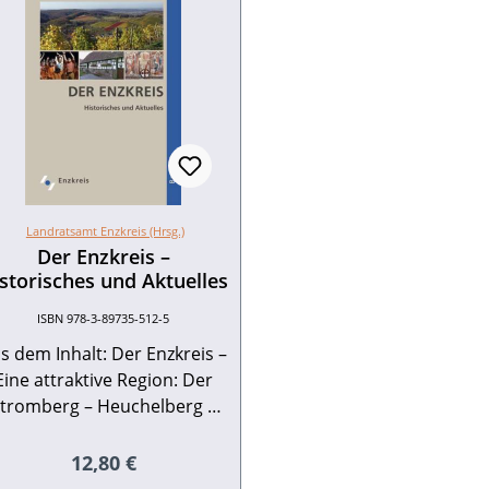
Landratsamt Enzkreis (Hrsg.)
Der Enzkreis –
storisches und Aktuelles
ISBN 978-3-89735-512-5
s dem Inhalt: Der Enzkreis –
Eine attraktive Region: Der
tromberg – Heuchelberg –
(m)eine Insel/900 Jahre
Michaelskirche
Regulärer Preis:
12,80 €
Gräfenhausen/Vom