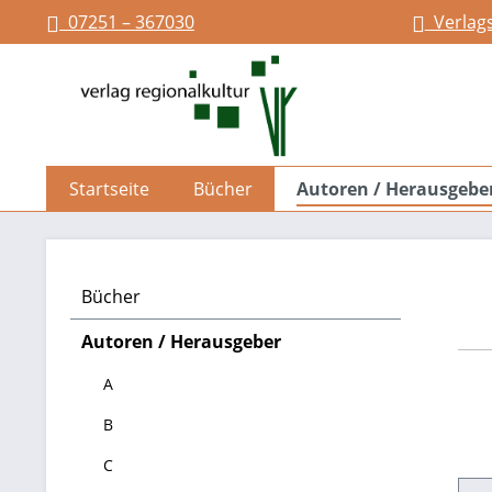
07251 – 367030
Verlag
springen
Zur Hauptnavigation springen
Startseite
Bücher
Autoren / Herausgebe
Bücher
Autoren / Herausgeber
A
B
C