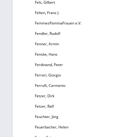
Fels, Gilbert
2
Felten, Franz J.
a
Au
FemmesPaminaFrauen e.V.
Ei
Fendler, Rudolf
A
Fenner, Armin
Fenske, Hans
Ferdinand, Peter
vo
Ferrari, Giorgio
Ferrulli, Carmenio
Fetzer, Dirk
Fetzer, Ralf
Feuchter, Jörg
a
Feuerbacher, Helen