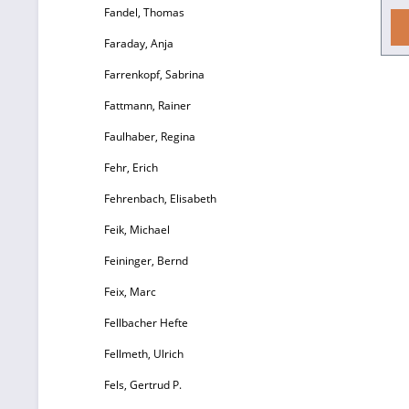
Fandel, Thomas
Faraday, Anja
A
Farrenkopf, Sabrina
Üb
Fattmann, Rainer
P
Faulhaber, Regina
Fehr, Erich
P
Fehrenbach, Elisabeth
Feik, Michael
Feininger, Bernd
Feix, Marc
Fellbacher Hefte
Z
Fellmeth, Ulrich
fü
Fels, Gertrud P.
K