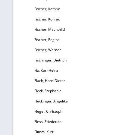
ei
Fischer, Kathrin
w
Fischer, Konrad
Fischer, Mechthild
Fischer, Regina
e
Fischer, Werner
Fischinger, Dietrich
Fix, Karl-Heinz
we
l
Flach, Hans Dieter
Fleck, Stephanie
H
Fleckinger, Angelika
Flegel, Christoph
ge
Fless, Friederike
de
Flimm, Kurt