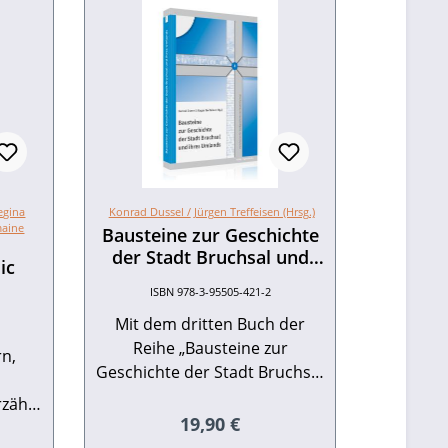
egina
Konrad Dussel /
Jürgen Treffeisen (Hrsg.)
aine
Bausteine zur Geschichte
der Stadt Bruchsal und
ic
ihres Umlands
ISBN 978-3-95505-421-2
Mit dem dritten Buch der
Reihe „Bausteine zur
rn,
Geschichte der Stadt Bruchsal
d
und ihres Umlandes“
rzählt
erscheint wieder ein
Regulärer Preis:
19,90 €
Sammelband von bislang