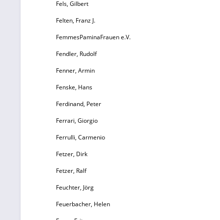
ge
Fels, Gilbert
Felten, Franz J.
FemmesPaminaFrauen e.V.
Fendler, Rudolf
w
Fenner, Armin
P
Fenske, Hans
Ferdinand, Peter
g
Ferrari, Giorgio
Z
Ferrulli, Carmenio
Fetzer, Dirk
b
Fetzer, Ralf
Feuchter, Jörg
b
Feuerbacher, Helen