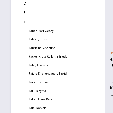
D
E
F
Faber, Karl-Georg
Fabian, Ernst
Fabricius, Christine
K
Fackel-Kretz-Keller, Elfriede
B
Fahr, Thomas
Faigle-Kirchenbauer, Sigrid
Faißt, Thomas
f
Falk, Birgitta
Faller, Hans Peter
v
Falz, Daniela