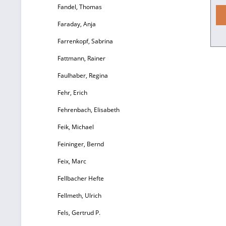
Fandel, Thomas
g
Faraday, Anja
e
Farrenkopf, Sabrina
m
Fattmann, Rainer
Faulhaber, Regina
Re
Fehr, Erich
Fehrenbach, Elisabeth
Feik, Michael
V
Feininger, Bernd
Feix, Marc
g
Fellbacher Hefte
Vo
Fellmeth, Ulrich
Fels, Gertrud P.