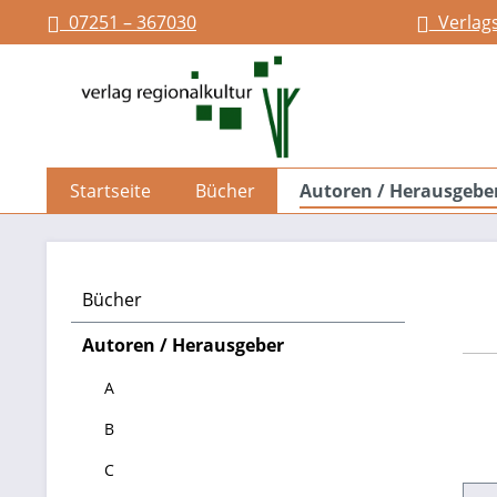
07251 – 367030
Verlag
springen
Zur Hauptnavigation springen
Startseite
Bücher
Autoren / Herausgebe
Bücher
Autoren / Herausgeber
A
B
C