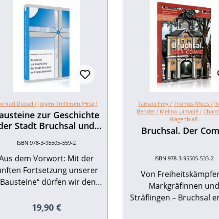
onrad Dussel /
Jürgen Treffeisen (Hrsg.)
Tamara Frey /
Thomas Moos /
R
Bender /
Melina Lamadé /
Charm
austeine zur Geschichte
Wagenblaß
der Stadt Bruchsal und
Bruchsal. Der Com
ihres Umlands
ISBN 978-3-95505-559-2
Aus dem Vorwort: Mit der
ISBN 978-3-95505-533-2
ünften Fortsetzung unserer
Von Freiheitskämpfe
„Bausteine“ dürfen wir den
Markgräfinnen un
dritten Sammelband
Sträflingen – Bruchsal e
orlegen. Auch er wartet mit
Regulärer Preis:
19,90 €
dir seine Geschichte: Was
einer Neuerung auf. Seine