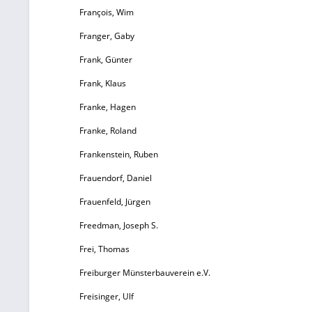
François, Wim
D
Franger, Gaby
Frank, Günter
Frank, Klaus
Franke, Hagen
Franke, Roland
Frankenstein, Ruben
Frauendorf, Daniel
Frauenfeld, Jürgen
n
e
Freedman, Joseph S.
Frei, Thomas
Freiburger Münsterbauverein e.V.
a
Freisinger, Ulf
ei