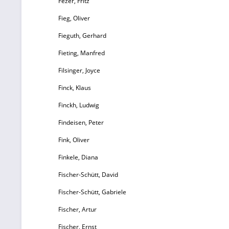
Fezer, Fritz
Ge
Fieg, Oliver
Fieguth, Gerhard
Fieting, Manfred
Filsinger, Joyce
k
Finck, Klaus
Finckh, Ludwig
Findeisen, Peter
D
Fink, Oliver
a
Finkele, Diana
Fischer-Schütt, David
Fischer-Schütt, Gabriele
Fischer, Artur
g
Fischer, Ernst