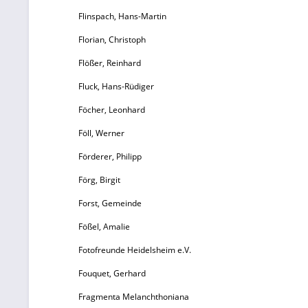
Flinspach, Hans-Martin
Florian, Christoph
Gr
Flößer, Reinhard
Fluck, Hans-Rüdiger
Föcher, Leonhard
Föll, Werner
Förderer, Philipp
Förg, Birgit
d
Forst, Gemeinde
Fößel, Amalie
Fotofreunde Heidelsheim e.V.
l
Fouquet, Gerhard
Fragmenta Melanchthoniana