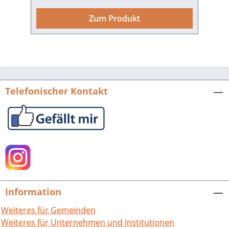
Gebiet umfasst das ehemalige
Panzerübungsgelände auf den
Zum Produkt
Gemarkungen Reutlingen, Betzingen
und Ohmenhausen. Bis Anfang 1992
wurde das Gelände militärisch genutzt,
die Spuren sieht man noch heute
deutlich. Der erste Blick zeigt magere
Wiesen mit einzelnen Bäumen und
Telefonischer Kontakt
Hecken, einen Waldrand, das
verschnörkelte Band von Bäumen, das
einen Bach begleitet, alte Obstbäume,
Wasserlöcher im zerfurchten Gelände
mit Schilf und Binsen, Schmetterlinge
flattern von Blüte zu Blüte, Libellen
sirren durch die Luft, Grashüpfer
springen zwischen den Halmen, Vögel
Information
flitzen von Hecke zu Hecke oder lassen
sich am Himmel treiben, abends
Weiteres für Gemeinden
begleitet vom großen Frosch-Konzert.
Weiteres für Unternehmen und Institutionen