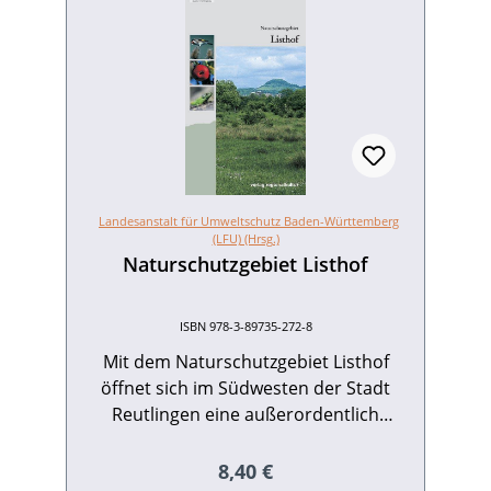
Landesanstalt für Umweltschutz Baden-Württemberg
(LFU) (Hrsg.)
Naturschutzgebiet Listhof
ISBN 978-3-89735-272-8
Mit dem Naturschutzgebiet Listhof
öffnet sich im Südwesten der Stadt
Reutlingen eine außerordentlich
abwechslungsreiche naturnahe
Landschaft. Das rund 123 Hektar große
Regulärer Preis:
8,40 €