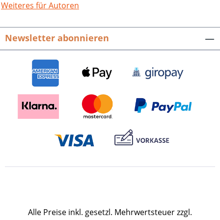
Neben seinen ökologischen Qualitäten
Weiteres für Autoren
zeichnet das Naturschutzgebiet Listhof
eine weitere Besonderheit aus:
Newsletter abonnieren
Unmittelbar am Stadtrand gelegen,
bietet es wie kaum ein anderes
Naturschutzgebiet die Möglichkeit, die
nahezu ungestörte Vielfalt und
Schönheit der Natur sozusagen beim
Sonntagsspaziergang zu erleben – die
perfekte Verbindung von Naherholung
und Naturerfahrung. Diesem Ziel trägt
das Umweltbildungszentrum Rechnung,
das die Stadt Reutlingen am südlichen
Zugang eingerichtet hat. Naturschutz-
Spectrum. Gebiete. Bd. 26 Hrsg. von der
Landesanstalt für Natur- und
Umweltschutz (LfU). 120 S. mit 97
farbigen Abb. und Grafiken sowie 3
Alle Preise inkl. gesetzl. Mehrwertsteuer zzgl.
farbigen Übersichtskarten, fester