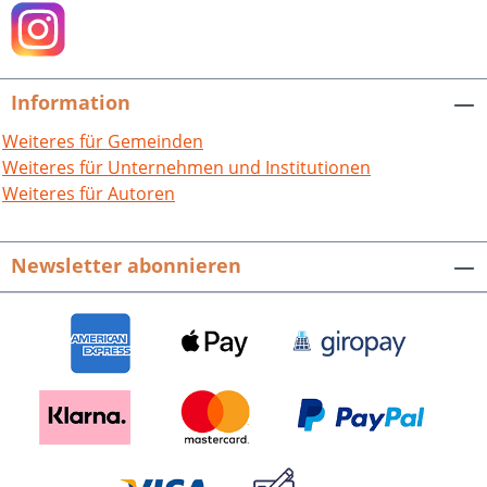
dabei ebenso offen zur Sprache wie eine kritische
Auseinandersetzung mit dem
Nachkriegsdeutschland. Jürgen Frauenfeld,
Neckargeschichten. Eine Kindheit und Jugend am
Information
Neckar (1942–1958). 192 Seiten mit 60 Schwarz-Weiß-
Abbildungen, Broschur. ISBN 978-3-95505-490-8. EUR
Weiteres für Gemeinden
19,90,
Weiteres für Unternehmen und Institutionen
Weiteres für Autoren
Newsletter abonnieren