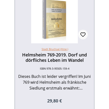
Stadt Bruchsal (Hrsg.)
Helmsheim 769-2019. Dorf und
dörfliches Leben im Wandel
ISBN 978-3-95505-159-4
Dieses Buch ist leider vergriffen! Im Juni
769 wird Helmsheim als fränkische
Siedlung erstmals erwähnt:
Schreibkundige Mönche des Klosters
Lorsch beurkunden die fromme Stiftung
Regulärer Preis:
29,80 €
eines Niederadeligen, der den