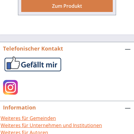
Benediktinerbrüdern um des
Zum Produkt
Seelenheils willen seine Güter „in villa
Helmolvesheim“ überlässt. Damit tritt
das kleine Dorf im Saalbachtal zwischen
Bruchsal und Bretten ins Licht der
Geschichte, dessen Schicksal und
Entwicklung in diesem Buch entlang
Telefonischer Kontakt
eines roten Fadens bis in die aktuelle
Gegenwart weiterverfolgt wird. Immer
steht die Darstellung von Wandel und
Veränderung einer dörflichen
Gemeinschaft im Mittelpunkt der
Betrachtung. Berichtet wird von den
Tagen der Ersterwähnung, von adeligem
und bäuerlichem Leben im Mittelalter
Information
und von den folgenreichen
konfessionellen Gegensätzen in der
Weiteres für Gemeinden
frühen Neuzeit. Das 19. Jahrhundert
Weiteres für Unternehmen und Institutionen
begann in Helmsheim wirtschaftlich
Weiteres für Autoren