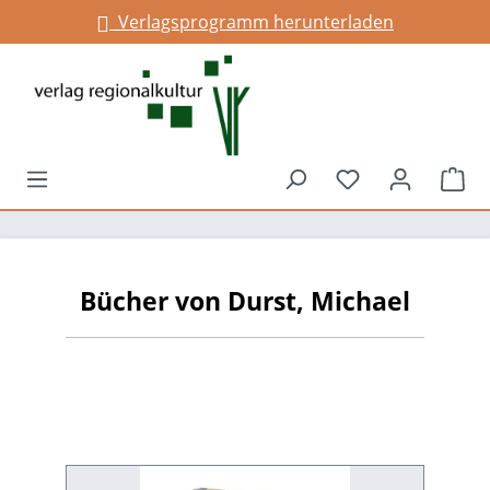
Verlagsprogramm herunterladen
alt springen
Du hast 0 Prod
War
Bücher von Durst, Michael