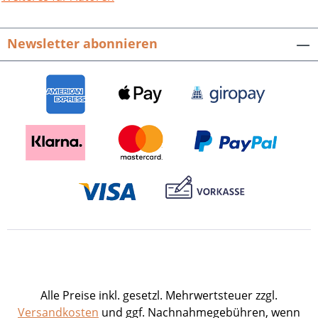
schwierig, endete aber dank innovativer
Bemühungen um genossenschaftliche
Newsletter abonnieren
Zusammenarbeit vielversprechend und
gab dem Dorf spürbaren Aufwind. Zwei
verlustreiche Weltkriege, eine Diktatur
und der Neubeginn mit stark
gewachsener, durch Heimatvertriebene
deutlich vergrößerter Bevölkerung
prägten die erste Hälfte des 20.
Jahrhunderts. Die Zeit nach 1950 ist
durch einen nahezu vollständigen
Wandel des bäuerlichen Dorfes zur
Wohngemeinde als Stadtteil der Großen
Kreisstadt Bruchsal bestimmt. Im
jungen 21. Jahrhundert hat sich
Helmsheim viel von seiner lokalen
kulturellen Eigenständigkeit bewahrt.
Alle Preise inkl. gesetzl. Mehrwertsteuer zzgl.
Zur 1250-Jahr-Feier erscheint als
Versandkosten
und ggf. Nachnahmegebühren, wenn