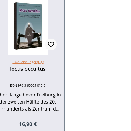
Uwe Schellinger (Hg.)
locus occultus
ISBN 978-3-95505-015-3
hon lange bevor Freiburg in
der zweiten Hälfte des 20.
hrhunderts als Zentrum der
wissenschaftlichen
Forschungen zur
Regulärer Preis:
16,90 €
Parapsychologie sowie als