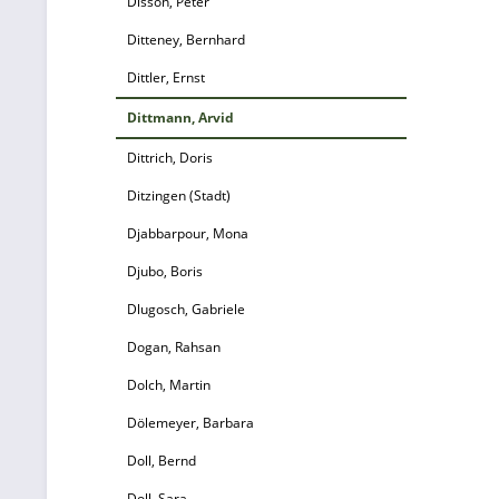
Disson, Peter
Ditteney, Bernhard
Dittler, Ernst
Dittmann, Arvid
Dittrich, Doris
Ditzingen (Stadt)
Djabbarpour, Mona
Djubo, Boris
Dlugosch, Gabriele
Dogan, Rahsan
Dolch, Martin
Dölemeyer, Barbara
Doll, Bernd
Doll, Sara