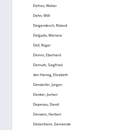
Sp
Defren, Walter
St
Oc
Dehn, Willi
Deigendesch, Roland
B
Delgado, Mariano
ng
Dell, Roger
be
Demm, Eberhard
d
Demuth, Siegfried
F
den Hartog, Elizabeth
De
Dendorfer, Jürgen
Denker, Jochen
Depenau, David
Derwein, Herbert
Dettenheim, Gemeinde
O