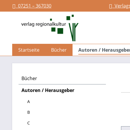
07251 – 367030
Verlag
springen
Zur Hauptnavigation springen
Startseite
Bücher
Autoren / Herausgebe
Bücher
Autoren / Herausgeber
A
B
C