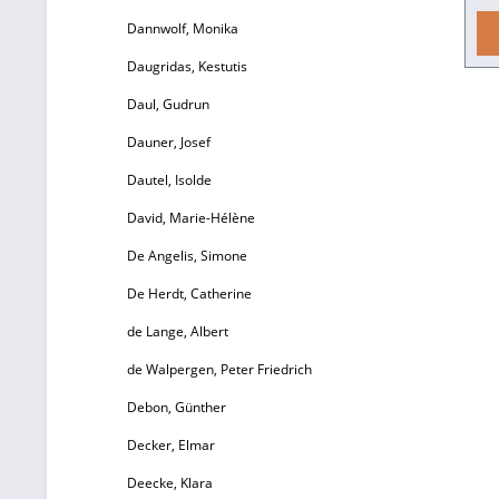
Dannwolf, Monika
Daugridas, Kestutis
O
d
Daul, Gudrun
P
Dauner, Josef
Dautel, Isolde
David, Marie-Hélène
De Angelis, Simone
De Herdt, Catherine
de Lange, Albert
de Walpergen, Peter Friedrich
Debon, Günther
ex
Decker, Elmar
Deecke, Klara