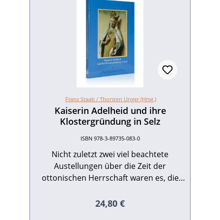
Franz Staab /
Thorsten Unger (Hrsg.)
Kaiserin Adelheid und ihre
Klostergründung in Selz
ISBN 978-3-89735-083-0
Nicht zuletzt zwei viel beachtete
Austellungen über die Zeit der
ottonischen Herrschaft waren es, die
Kaiserin Adelheid (931-999) wieder
stärker ins Bewusstsein treten ließen:
Regulärer Preis:
24,80 €
Die Kölner Theophanu-Austellung von