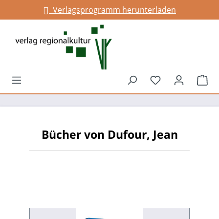
Verlagsprogramm herunterladen
alt springen
Du hast 0 Prod
War
Bücher von Dufour, Jean