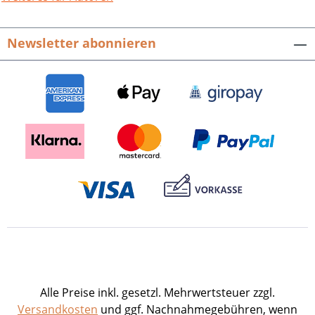
Klostergründung in Selz. Referate der
wissenschaftlichen Tagung in Landau
Newsletter abonnieren
und Selz vom 15. bis 17. Oktober 1999.
Hrsg. von Franz Staab und Thorsten
Unger. Veröffentlichungen der
Pfälzischen Gesellschaft zur Förderung
der Wissenschaften, Band 99. 332 Seiten
mit 30 Abbildungen, Broschur. ISBN 978-
3-89735-083-0. EUR 24,80
Alle Preise inkl. gesetzl. Mehrwertsteuer zzgl.
Versandkosten
und ggf. Nachnahmegebühren, wenn