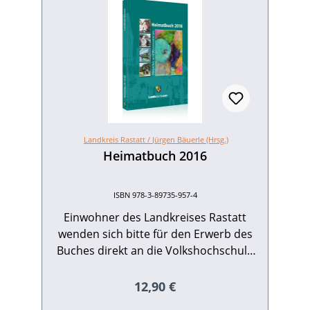
Landkreis Rastatt /
Jürgen Bäuerle (Hrsg.)
Heimatbuch 2016
ISBN 978-3-89735-957-4
Einwohner des Landkreises Rastatt
wenden sich bitte für den Erwerb des
Buches direkt an die Volkshochschule
Rastatt:Am Schlossplatz 576437 Rastatt
Tel. 07222 381-3500 Der aktuelle 55.
Regulärer Preis:
12,90 €
Band der traditionsreichen