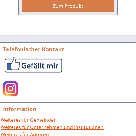
Heimatbuchreihe des Landkreises
Zum Produkt
Rastatt ist wieder ein besonderes
Lesevergnügen geworden. Das
Heimatbuch berichtet auf 256 reich
bebilderten Seiten und in
modernisierter Form über vielfältige
Themen aus den Bereichen Aktuelles
Telefonischer Kontakt
und Gegenwart, Natur und Umwelt,
Kunst, Kultur und Lebensart sowie der
Geschichte unseres mittelbadischen
Raumes. Daneben bietet das
Heimatbuch 2016 fundierte Einblicke in
die Arbeit erfolgreicher Unternehmen,
berichtet spannend über Industriekultur
insgesamt oder über jugendliches
Information
Engagement sowie bedeutende
Persönlichkeiten. Alles in allem vereint
Weiteres für Gemeinden
das Heimatbuch aktuelle Themen der
Weiteres für Unternehmen und Institutionen
Gegenwart mit wissenswerten
Weiteres für Autoren