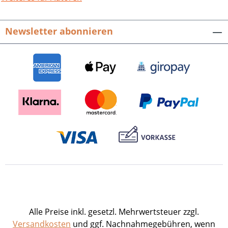
Bereichen unserer Gesellschaft in
einzigartiger Weise. Heimatbuch 2016.
Newsletter abonnieren
Aktuelles und Wissenswertes.Hrsg. vom
Landkreis Rastatt und Landrat Jürgen
Bäuerle.256 S. mit 263 meist farbigen
Abb., fester Einband.ISBN 978-3-89735-
957-4. EUR 12,90
Alle Preise inkl. gesetzl. Mehrwertsteuer zzgl.
Versandkosten
und ggf. Nachnahmegebühren, wenn