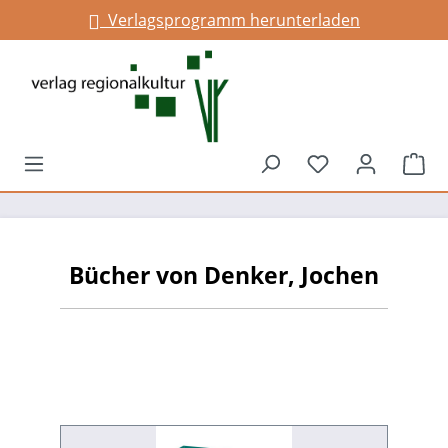
Verlagsprogramm herunterladen
alt springen
Du hast 0 Prod
War
Bücher von Denker, Jochen