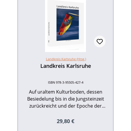
Landkreis Karlsruhe (Hrsg.)
Landkreis Karlsruhe
ISBN 978-3-95505-427-4
Auf uraltem Kulturboden, dessen
Besiedelung bis in die Jungsteinzeit
zurückreicht und der Epoche der
Michelsberger Kultur einen eigenen
Namen gab, hat sich über viele
Regulärer Preis:
29,80 €
Jahrhunderte hinweg eine