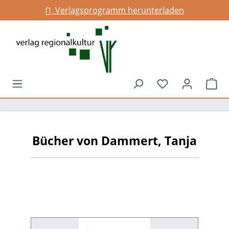
Verlagsprogramm herunterladen
alt springen
Du hast 0 Prod
War
Bücher von Dammert, Tanja