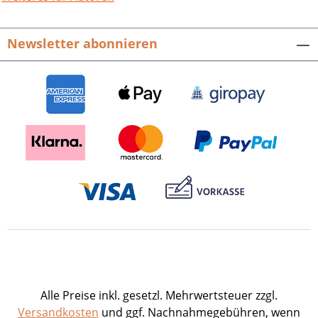
eindrucksvoll dieser Bildband. Neu
hierbei ist die zusätzliche digitale
Newsletter abonnieren
Komponente, die über die
schlaglichtartigen Fotografien hinaus
weitere Informationen über den
Landkreis Karlsruhe erschließt.
Landkreis Karlsruhe. Hrsg. vom
Landkreis Karlsruhe. Mit Bildern der
Fotofreunde Heidelsheim e. V. 208
Seiten mit 281 Farbabbildungen, fester
Einband. ISBN 978-3-95505-427-4. EUR
29,80.
Alle Preise inkl. gesetzl. Mehrwertsteuer zzgl.
Versandkosten
und ggf. Nachnahmegebühren, wenn