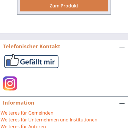
Siedlungsstruktur gebildet, die heute
Zum Produkt
den Landkreis Karlsruhe mit seinen 32
Städten und Gemeinden in über 100
Teilorten darstellt. Typisch für den
deutschen Südwesten ist die historisch
bedingte Vielfalt der einstigen
Herrschaftsgebiete, die die Siedlungen
Telefonischer Kontakt
ebenso geprägt haben wie die
unterschiedliche Topografie der
Rheinebene, des Kraichgaus und der
Nordausläufer des Schwarzwaldes. Mit
über 450.000 Einwohnerinnen und
Einwohnern zählt der Landkreis
Karlsruhe, der auf sein 50-jähriges
Bestehen blickt, zu den größten Kreisen
Information
in Baden-Württemberg und der
Bundesrepublik Deutschland. Wie man
Weiteres für Gemeinden
hier lebt und arbeitet, seine Freizeit
Weiteres für Unternehmen und Institutionen
verbringt und Traditionen pflegt, zeigt
Weiteres für Autoren