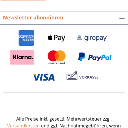
90 Jahre Pfälzische Gesellschaft zur
Förderung der Wissenschaften. Hrsg.
Newsletter abonnieren
von Peter Diehl, Andreas Imhoff,
Lenelotte Möller. Veröffentlichungen
der Pfälzischen Gesellschaft zur
Förderung der Wissenschaften, Bd.
116.536 S. mit 181 farbigen Abb., fester
Einband.ISBN 978-3-89735-903-1. EUR
39,80.
Alle Preise inkl. gesetzl. Mehrwertsteuer zzgl.
Versandkosten
und ggf. Nachnahmegebühren, wenn