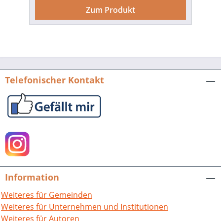
Wissenschaftler möglichst vieler
Zum Produkt
Fachrichtungen über die „Pfalz und die
unmittelbar an sie angrenzenden
Landschaften“ austauschen.Die
interdisziplinäre Arbeit gehört zu ihren
besonderen Anliegen in
Veröffentlichungen und Vorträgen.
Telefonischer Kontakt
Diese Jubi­läumsschrift belegt in
Beiträgen von 50 Autorinnen und
Autoren die Vielfalt und Individualität
der Forschungsgebiete, auch die
fächerübergreifende Geschlossenheit
der Gesellschaft. Querverweise der
Artikel untereinander ermöglichen es,
Aufsätze zu bestimmten Themen
Information
zusammen­suchen. Man kann aber auch
einfach schmökern und sich daran
Weiteres für Gemeinden
freuen, was es alles über die Pfalz zu
Weiteres für Unternehmen und Institutionen
wissen gibt. Wissensgesellschaft Pfalz.
Weiteres für Autoren