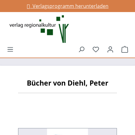
Verlagsprogramm herunterladen
alt springen
Du hast 0 Prod
War
Bücher von Diehl, Peter