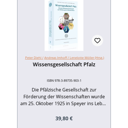
Peter Diehl /
Andreas Imhoff /
Lenelotte Möller (Hrsg.)
Wissensgesellschaft Pfalz
ISBN 978-3-89735-903-1
Die Pfälzische Gesellschaft zur
Förderung der Wissenschaften wurde
am 25. Oktober 1925 in Speyer ins Leben
gerufen. Ziel war es, der Pfalz, die über
keine Universität verfügte, ein geistiges
Regulärer Preis:
39,80 €
Forum zu verschaffen, in dem sich