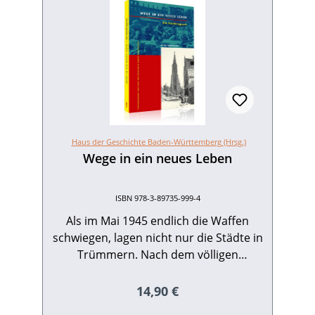
Haus der Geschichte Baden-Württemberg (Hrsg.)
Wege in ein neues Leben
ISBN 978-3-89735-999-4
Als im Mai 1945 endlich die Waffen
schwiegen, lagen nicht nur die Städte in
Trümmern. Nach dem völligen
Zusammenbruch der NS-Herrschaft
standen die Überlebenden vor den
Regulärer Preis:
14,90 €
Scherben ihrer bisherigen Existenz.