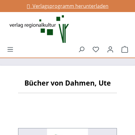
Verlagsprogramm herunterladen
alt springen
Du hast 0 Prod
War
Bücher von Dahmen, Ute