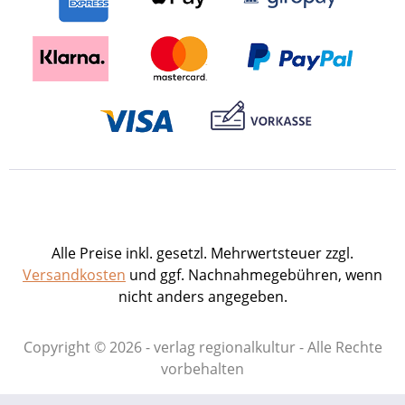
vorgehalten. – Textfluß und Fehlerquell.
Moderne Editionsphilologie am Beispiel
von Reuchlins Briefwechsel. – Johannes
Reuchlin in Pforzheims Stadtbild des 21.
Jahrhunderts. – Die Träger des
Reuchlinpreises der Stadt Pforzheim
1955 bis 2005. – Bruderschaften des
späten Mittelalters und der Frühen
Neuzeit als Wurzelgrund der Löblichen
Singergesellschaft von 1501 Pforzheim. –
1501: Der Orden der Starkmüthigen. Die
löbliche Singergesellschaft entsteht in
Alle Preise inkl. gesetzl. Mehrwertsteuer zzgl.
Pforzheim. – Leonhard Kleber. Ein
Versandkosten
und ggf. Nachnahmegebühren, wenn
Meister des Orgelspiels in Pforzheim. –
nicht anders angegeben.
Neues zum Bogenfeld der Pforzheimer
Altenstädterkirche (ehemals St. Martin).
Copyright © 2026 - verlag regionalkultur - Alle Rechte
– Der "Liber Vagatorum". Ein Beitrag
vorbehalten
Pforzheims zur Erforschung der
Kriminalitätsgeschichte des