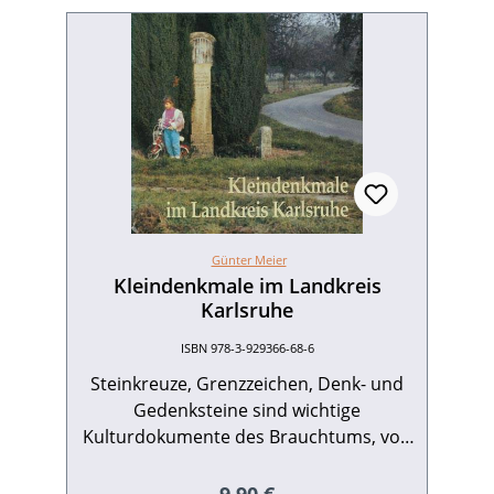
Günter Meier
Kleindenkmale im Landkreis
Karlsruhe
ISBN 978-3-929366-68-6
Steinkreuze, Grenzzeichen, Denk- und
Gedenksteine sind wichtige
Kulturdokumente des Brauchtums, von
Sitten und Lebensgewohnheiten
früherer Epochen. Mit einer Fülle von
Regulärer Preis: