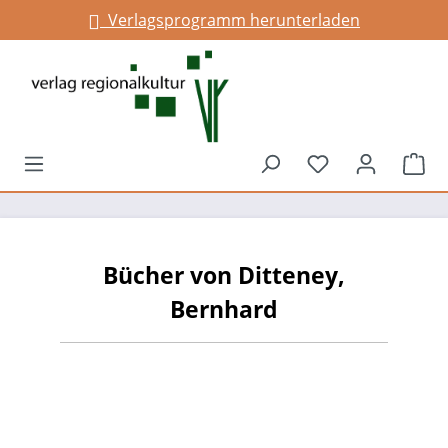
Verlagsprogramm herunterladen
alt springen
Du hast 0 Prod
War
Bücher von Ditteney,
Bernhard