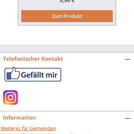
9,90 €
Informationen über die geschichtlichen
Hintergründe und die
Zum Produkt
Entstehungsgeschichte wird die
Bedeutung dieser Kulturzeugen
veranschaulicht. Hrsg. vom Landkreis
Karlsruhe. 129 S. mit 123 farbigen Abb.,
fester Einband. 1997. ISBN 978-3-929366-
68-6. EUR 9,90. VERGRIFFEN.
Telefonischer Kontakt
Information
Weiteres für Gemeinden