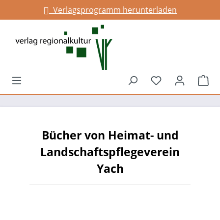
Verlagsprogramm herunterladen
Infos für Gemeinden
alt springen
Du hast 0 Prod
War
Bücher von Heimat- und
Landschaftspflegeverein
Yach