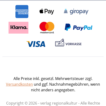
dass sie die Lebensumstände
verdeutlichen. Nicht viel Spektakuläres
ist in Yach geschehen, aber gerade das
macht es spannend, sich mit den
Geschehnissen zu beschäftigen. Mit
diesem Buch, das aus einer Ausstellung
hervorgegangen ist und mit zahlreichen
Fotos ausgestattet werden konnte, soll
ein Beitrag zur Auseinandersetzung mit
dem „Dritten Reich“ geleistet werden.
Eine derartige Beschäftigung mit der
Geschichte kann uns darin stärken, dass
wir uns differenziert heutigen
Problemen stellen. 112 S. mit 149 Abb.,
Alle Preise inkl. gesetzl. Mehrwertsteuer zzgl.
Broschur.ISBN 978-3-89735-641-2.
Versandkosten
und ggf. Nachnahmegebühren, wenn
€ 14,90 Presseinformation als pdf-Datei
nicht anders angegeben.
zum Download Buch-Cover als tif-Datei
zum Download
Copyright © 2026 - verlag regionalkultur - Alle Rechte