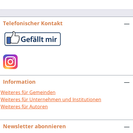
Landwirtschaft und im Handwerk, in der
Schule und in den Vereinen, überhaupt
im Alltagsleben, spürten die Yacher die
Telefonischer Kontakt
Auswirkungen des Krieges und der
Politik des nationalsozialistischen
Regimes täglich. Von besonderer
Bedeutung war der Einsatz von
Zwangsarbeiterinnen und
Zwangsarbeitern aus Polen und der
Ukraine.Im Mittelpunkt des Buches
stehen die Menschen in Yach. In
Information
Feldpostbriefen und Tagebüchern
kommen die Soldaten zu Wort, in
Weiteres für Gemeinden
Gesprächen mit Zeitzeugen ist der Alltag
Weiteres für Unternehmen und Institutionen
wieder lebendig geworden,
Weiteres für Autoren
Erinnerungen einiger Zwangsarbeiter
erhellen ihr damaliges Leben. Auch die
Newsletter abonnieren
Dokumente sind so ausgewählt worden,