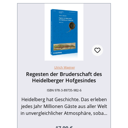
Ulrich Wagner
Regesten der Bruderschaft des
Heidelberger Hofgesindes
ISBN 978-3-89735-982-6
Heidelberg hat Geschichte. Das erleben
jedes Jahr Millionen Gäste aus aller Welt
in unvergleichlicher Atmosphäre, sobald
sie nur wenige Meter den Fuß in die
Stadt gesetzt haben … Die Ausbildung
Regulärer Preis: