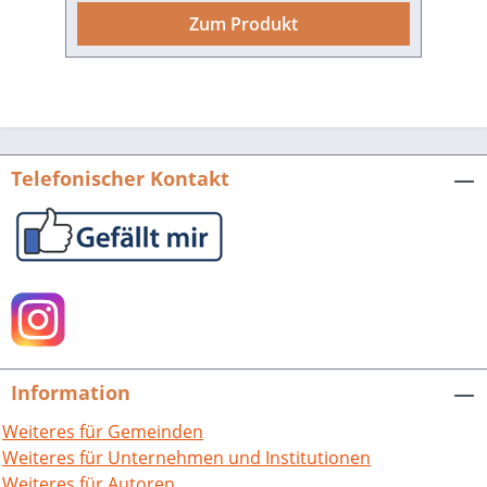
umfassende Sammelband schließt
Zum Produkt
endlich diese Lücke. Buchreihe der Stadt
Heidelberg. Bd. VI. Mit Beiträgen von
Andreas Cser, Susanne Döring, Norbert
Giovannini, Franz Hundsnurscher,
Martin Krauß, Frank Moraw, Monika
Preuß, Udo Wennemuth und Franz Josef
Telefonischer Kontakt
Ziwes. 651 S. mit 49 Abb., fester
Einband. Edition Guderjahn. 1995. ISBN
978-3-924973-48-3. EUR 29,80.
Information
Weiteres für Gemeinden
Weiteres für Unternehmen und Institutionen
Weiteres für Autoren