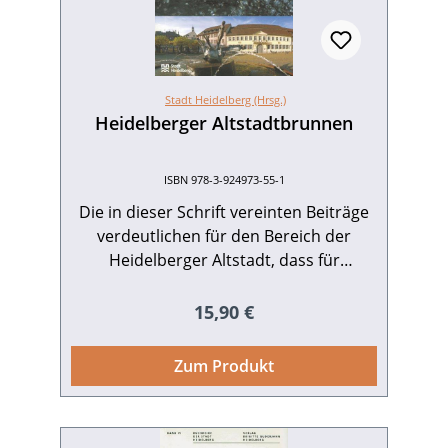
farbigen Abb., Broschur mit
17,90.
Fadenheftung. 1996. ISBN 978-3-929366-
25-9. EUR 16,90
Stadt Heidelberg (Hrsg.)
Heidelberger Altstadtbrunnen
ISBN 978-3-924973-55-1
Die in dieser Schrift vereinten Beiträge
verdeutlichen für den Bereich der
Heidelberger Altstadt, dass für
Einrichtung, Standortwahl und
Ausgestaltung von Brunnen schon früh
Regulärer Preis:
15,90 €
mehr als nur existentielle Momente eine
Rolle gespielt haben, denn bei näherer
Zum Produkt
Betrachtung offenbaren sich Motive und
ortsspezifische Inhalte in anfangs kaum
geahnter Breite und Dichte.