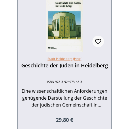
Schriftenreihe des Stadtarchivs
Heidelberg. Sonderveröffentlichung 7.
Mit Beiträgen von Gertrud P. Fels,
Jochen Goetze, Frieder Hepp, Eva
Hoffmann, Helmut Prückner und Peter
Anselm Riedl. 112 S. mit 65 Abb.,
Broschur.Edition Guderjahn. 1995. ISBN
978-3-924973-55-1. EUR 15,90
Stadt Heidelberg (Hrsg.)
Geschichte der Juden in Heidelberg
ISBN 978-3-924973-48-3
Eine wissenschaftlichen Anforderungen
genügende Darstellung der Geschichte
der jüdischen Gemeinschaft in
Heidelberg von ihren Anfängen bis ins
20. Jh. lag bisher nicht vor. Dieser vom
Regulärer Preis:
29,80 €
Heidelberger Stadtrat beschlossene