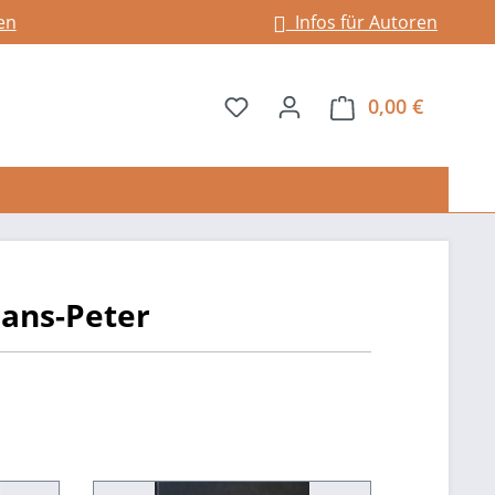
en
Infos für Autoren
Du hast 0 Produkte auf dem 
0,00 €
Warenkor
Hans-Peter