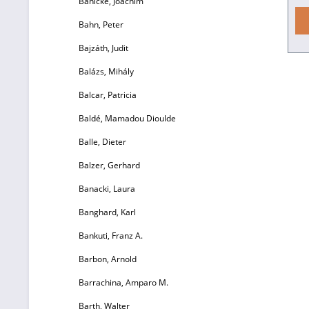
Bahlcke, Joachim
Bahn, Peter
Pf
Bajzáth, Judit
Balázs, Mihály
Balcar, Patricia
Da
Baldé, Mamadou Dioulde
Balle, Dieter
Ma
Balzer, Gerhard
1
Banacki, Laura
d
E
Banghard, Karl
d
Bankuti, Franz A.
di
Barbon, Arnold
Barrachina, Amparo M.
b
Barth, Walter