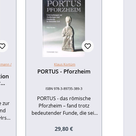
hmann /
Klaus Kortüm
PORTUS - Pforzheim
tion
r
ik
ISBN 978-3-89735-389-3
PORTUS - das römische
 zur
Pforzheim – fand trotz
und
bedeutender Funde, die seit
dem 19. Jahrhundert ans
t,
Tageslicht kamen, bis heute
Regulärer Preis:
29,80 €
 und
eis:
keine nennenswerte