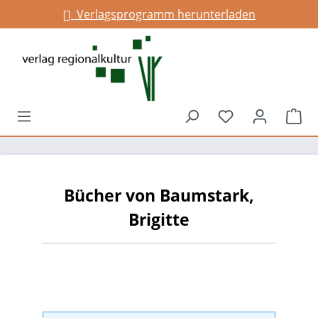
Verlagsprogramm herunterladen
alt springen
Du hast 0 Prod
War
Bücher von Baumstark,
Brigitte