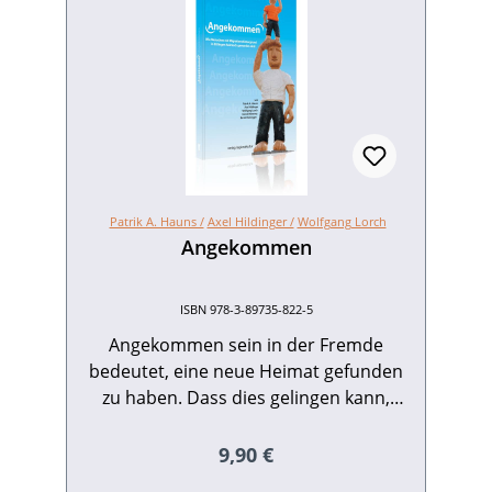
Patrik A. Hauns /
Axel Hildinger /
Wolfgang Lorch
Angekommen
ISBN 978-3-89735-822-5
Angekommen sein in der Fremde
bedeutet, eine neue Heimat gefunden
zu haben. Dass dies gelingen kann,
zeigen beispielhaft die in diesem Buch
zusammengestellten
Regulärer Preis:
9,90 €
Lebensgeschichten. Dabei ist es