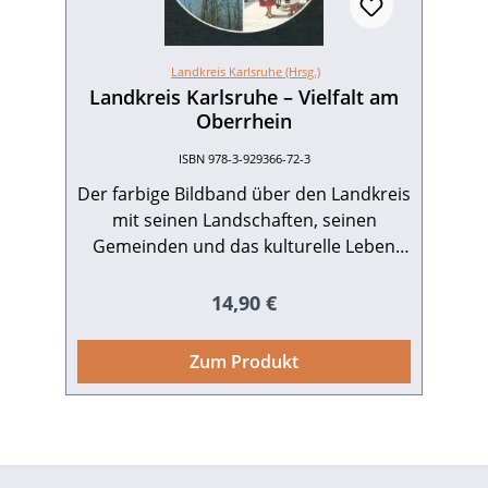
Schwartz.108 S. mit 111 Illustrationen
von Wolfgang Schwartz, attraktives
quadratisches Format, fester Einband.
Landkreis Karlsruhe (Hrsg.)
2002.ISBN 978-3-89735-200-1. EUR 13,90.
Landkreis Karlsruhe – Vielfalt am
Oberrhein
ISBN 978-3-929366-72-3
Der farbige Bildband über den Landkreis
mit seinen Landschaften, seinen
Gemeinden und das kulturelle Leben
stellt eine Bestandsaufnahme aus dem
Jahr 1987 dar und führt die ganze Vielfalt
Regulärer Preis:
14,90 €
der Region in Wort und Bild
eindrucksvoll vor Augen. Hrsg. vom
Zum Produkt
Landkreis Karlsruhe. 124 S. mit 120
farbigen Abb., repräsentatives
Großformat, fester Einband. 1997. ISBN
978-3-929366-72-3. EUR 14,90