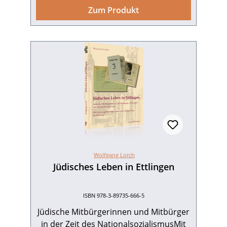
mitunter beeindruckend zu sehen,
Zum Produkt
welchen Weg die Menschen genommen
haben und welche Widrigkeiten viele
dabei zu bewältigen hatten. All diesen
Menschen ist Ettlingen zur neuen und
liebenswerten Heimat geworden. Sie
sind „Angekommen“!Patrik A. Hauns,
Axel Hildinger, Wolfgang Lorch, Gerold
Niemetz, Bernd Reinegger 88 Seiten mit
54 Abbildungen, Broschur. Hrsg. von
Stadt Ettlingen; Amt für Jugend, Familie
und Senioren.ISBN 978-3-89735-822-5.
EUR 9,90
Wolfgang Lorch
Jüdisches Leben in Ettlingen
ISBN 978-3-89735-666-5
Jüdische Mitbürgerinnen und Mitbürger
in der Zeit des NationalsozialismusMit