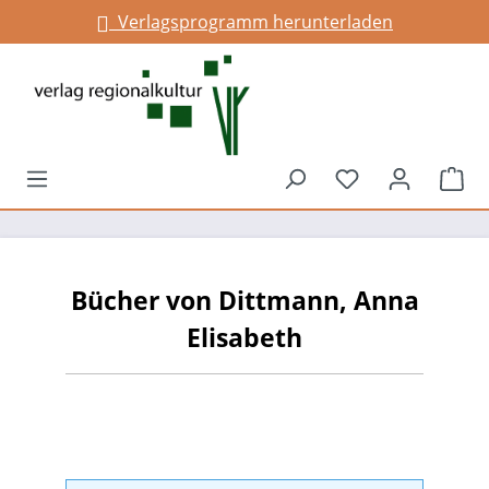
Verlagsprogramm herunterladen
alt springen
Du hast 0 Prod
War
Bücher von Dittmann, Anna
Elisabeth