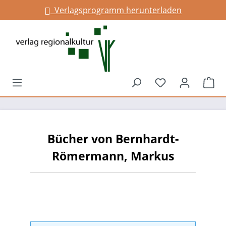
Verlagsprogramm herunterladen
alt springen
Du hast 0 Prod
War
Bücher von Bernhardt-
Römermann, Markus