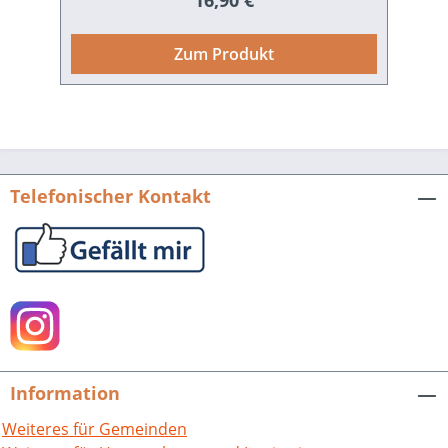
16,90 €
Kron Weißenburg durch
angelsächsische Missionare sowie die
Zum Produkt
Stadtentwicklung von Leucopolis mit
ihrem gesellschaftlichen Aufblühen
durch die Benediktinermönche und
Äbte und ihre angesiedelten Bewohner,
erhielten von dieser Hoffnung her ihre
Dynamik und schöpferische Kraft. Auch
Telefonischer Kontakt
in uns steckt oft verborgen diese
Hoffnung, die uns antreibt zur
Schaffenskraft, dem Tatendrang, der
Entdeckerfreude, und der
Erfindungsgabe. Möge der Gang in die
Historie verknüpft mit unseren neuen
Techniken Inspiration, Erbauliches,
Gutes und Schönes ans Licht bringen,
Information
auch wenn seit der Gründung von St.
Peter und Paul, dem heutigen
Weiteres für Gemeinden