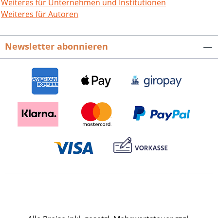
französischem Wissembourg, eine lange
Weiteres für Unternehmen und Institutionen
Zeitspanne verflossen ist. Was Bestand
Weiteres für Autoren
hat über die Grabsteine der
Kreuzganges hinaus, und was wir ins
Newsletter abonnieren
ewige Himmelreich als Ertrag von hier
mitnehmen, sind die Taten, ja sogar
selbst der kleinste Gedanke aus Liebe
getan zur größeren Ehre des
Dreifaltigen Gottes, aus dem die
Gründermönche und Heiligen, wie auch
die damaligen Bischöfe von Speyer, Äbte
von Weißenburg gelebt und auf den sie
ihre Hoffnung gesetzt haben. Matthias
Henrich, Leucopolis – Kron Weißenburg
– Wissembourg. Kirchen, Klöster und
Stadtentwicklung in Weißenburg bis ins
16. Jahrhundert. Ein kleiner
wissenschaftlicher Reiseführer mit 3D
anaglyphen Bildern. 72 Seiten mit 85