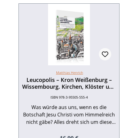
Matthias Henrich
Leucopolis – Kron Weißenburg –
Wissembourg. Kirchen, Klöster und
Stadtentwicklung in Weißenburg
ISBN 978-3-95505-555-4
bis ins 16. Jahrhundert.
Was würde aus uns, wenn es die
Botschaft Jesu Christi vom Himmelreich
nicht gäbe? Alles dreht sich um diese
Hoffnung; die Wege, die Gründung und
der Aufbau der Kirchen und Klöster in
Regulärer Preis: