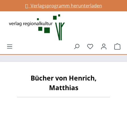
Verlagsprogramm herunterladen
alt springen
Du hast 0 Prod
War
Bücher von Henrich,
Matthias