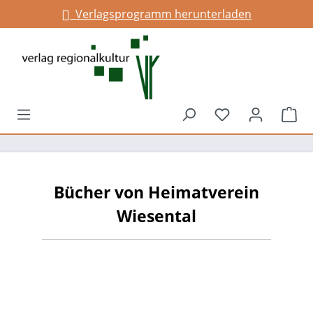
Verlagsprogramm herunterladen
alt springen
Du hast 0 Prod
War
Bücher von Heimatverein
Wiesental