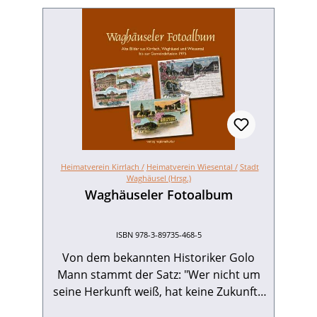
Heimatverein Kirrlach /
Heimatverein Wiesental /
Stadt
Waghäusel (Hrsg.)
Waghäuseler Fotoalbum
ISBN 978-3-89735-468-5
Von dem bekannten Historiker Golo
Mann stammt der Satz: "Wer nicht um
seine Herkunft weiß, hat keine Zukunft."
Das "Waghäuseler Fotoalbum" ist ein