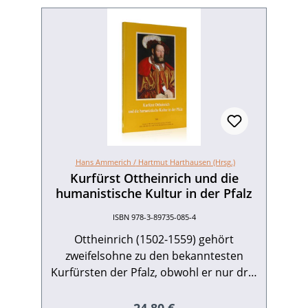
Hans Ammerich /
Hartmut Harthausen (Hrsg.)
Kurfürst Ottheinrich und die
humanistische Kultur in der Pfalz
ISBN 978-3-89735-085-4
Ottheinrich (1502-1559) gehört
zweifelsohne zu den bekanntesten
Kurfürsten der Pfalz, obwohl er nur drei
Jahre - von 1556 bis 1559 - regierte. Der
Nachwelt ist Ottheinrich insbesondere
Regulärer Preis: