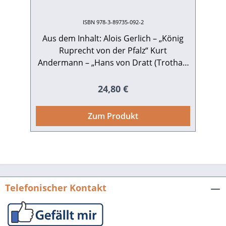
ISBN 978-3-89735-092-2
Aus dem Inhalt: Alois Gerlich – „König
Ruprecht von der Pfalz“ Kurt
Andermann – „Hans von Dratt (Trotha)“
Hans Reichert – „Hieronymus Bock
(Tragus)“ Alfred H. Kuby – „Johannes
Regulärer Preis:
24,80 €
Naffziger“ Hans Ammerich – „Georg
Christian Crollius“ Wolfgang Schlegel –
Zum Produkt
„Friedrich Müller ('Maler Müller')“
Wolfgang Schlegel – „Georg Weber“
Hans-Jochen Kretzer – „Georg von
Neumayer“ Ernst Otto Bräunche –
„Eugen Jäger“ Oskar Poller – „Ernst
Christmann“ Pfälzer Lebensbilder.
Telefonischer Kontakt
Vierter Band. Hrsg. v. Hartmut
Harthausen. Veröffentlichungen der
Pfälzischen Gesellschaft zur Förderung