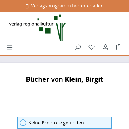
Verlagsprogramm herunterladen
alt springen
Du hast 0 Prod
War
Bücher von Klein, Birgit
Keine Produkte gefunden.