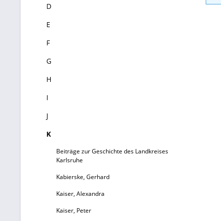
D
E
F
G
H
I
J
K
Beiträge zur Geschichte des Landkreises
Karlsruhe
Kabierske, Gerhard
Kaiser, Alexandra
Kaiser, Peter