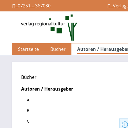
07251 – 367030
Verlag
springen
Zur Hauptnavigation springen
Startseite
Bücher
Autoren / Herausgebe
Bücher
Autoren / Herausgeber
A
B
C