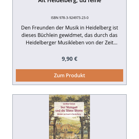
"Alt Heidelberg, du feine"
ISBN 978-3-924973-23-0
Den Freunden der Musik in Heidelberg ist
dieses Büchlein gewidmet, das durch das
Heidelberger Musikleben von der Zeit
Kurfürst Ottheinrichs bis heute führt. Eine
Karte ist zur Orientierung beigegeben,
Regulärer Preis:
9,90 €
ebenso ein ausführliches
Literaturverzeichnis. 124 S. mit 30 Abb. und
Zum Produkt
einem Plan, Broschur.Edition Guderjahn.
1993. ISBN 978-3-924973-23-0. EUR 9,90.