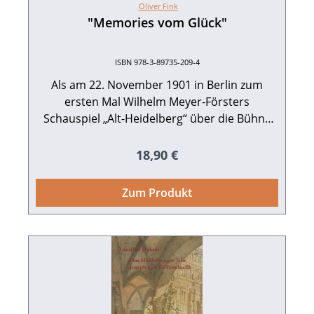
Cover als tif-Datei zum Download
Oliver Fink
"Memories vom Glück"
ISBN 978-3-89735-209-4
Als am 22. November 1901 in Berlin zum
ersten Mal Wilhelm Meyer-Försters
Schauspiel „Alt-Heidelberg“ über die Bühne
ging, dachte noch niemand daran, dass das
der Auftakt zu einer internationalen Karriere
Regulärer Preis:
18,90 €
war. Im Gegenteil – noch vor der
Uraufführung sollen einige Schauspieler mit
Zum Produkt
Arbeitsverweigerung gedroht haben, da sie
aufgrund der angeblich minderwertigen
literarischen Vorlage und des Kitsches einen
Eklat im Publikum und bei der Kritik
befürchteten. Stattdessen mauserte sich „Alt-
Heidelberg“ zu einem der meistgespielten
Stücke in der ersten Hälfte des 20.