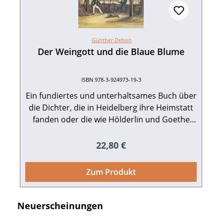
Günther Debon
Der Weingott und die Blaue Blume
ISBN 978-3-924973-19-3
Ein fundiertes und unterhaltsames Buch über
die Dichter, die in Heidelberg ihre Heimstatt
fanden oder die wie Hölderlin und Goethe
immer wieder hierher zurückkehrten oder
nur wenige Tage hier weilten und ihren
Regulärer Preis:
22,80 €
Namen unlösbar mit Heidelberg verknüpft
haben. 314 S. mit 48, z.T. farbigen Abb., fester
Zum Produkt
Einband, Leinen mit Schutzumschlag. Edition
Guderjahn. 1992. ISBN 978-3-924973-19-3.
EUR 22,80.
Produktgalerie überspringen
Neuerscheinungen