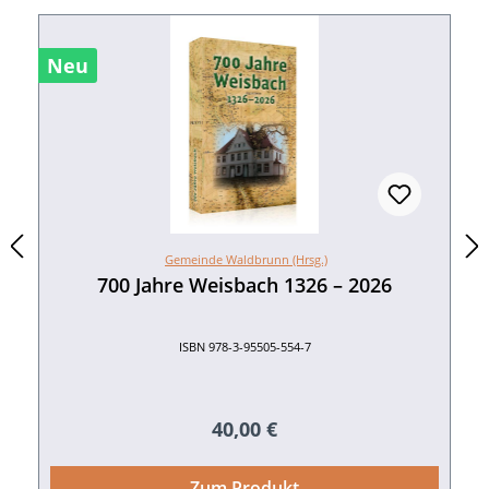
Neu
Gemeinde Waldbrunn (Hrsg.)
700 Jahre Weisbach 1326 – 2026
ISBN 978-3-95505-554-7
Regulärer Preis:
40,00 €
Zum Produkt