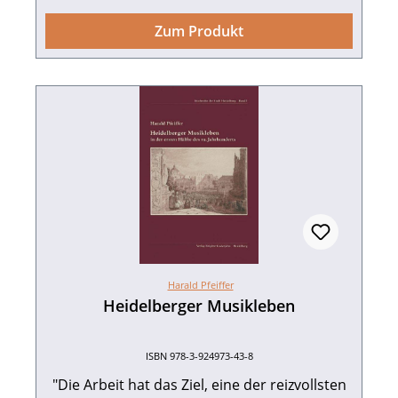
besonderer nationaler kultureller
Bedeutung". Schriftenreihe des Stadtarchivs
Zum Produkt
Heidelberg. Sonderveröffentlichung 1. Mit
Beiträgen von Gerhard Wagner, Klaus Könner
und Hans-Georg Vleugels. 155 S. mit 48, z.T.
farbigen Abb., fester Einband. Edition
Guderjahn. 1996. ISBN 978-3-924973-59-9.
EUR 13,90
Harald Pfeiffer
Heidelberger Musikleben
ISBN 978-3-924973-43-8
"Die Arbeit hat das Ziel, eine der reizvollsten