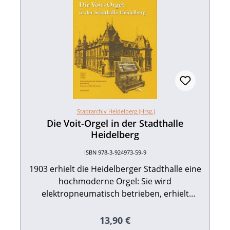
Abb. und 1 Plan, fester Einband, Leinen mit
Schutzumschlag. Edition Guderjahn. 1991.
ISBN 978-3-924973-13-1. EUR 22,80
Stadtarchiv Heidelberg (Hrsg.)
Die Voit-Orgel in der Stadthalle
Heidelberg
ISBN 978-3-924973-59-9
1903 erhielt die Heidelberger Stadthalle eine
hochmoderne Orgel: Sie wird
elektropneumatisch betrieben, erhielt
erstmals in Deutschland einen fahrbaren
Spieltisch und ist heute ein Denkmal "von
Regulärer Preis:
13,90 €