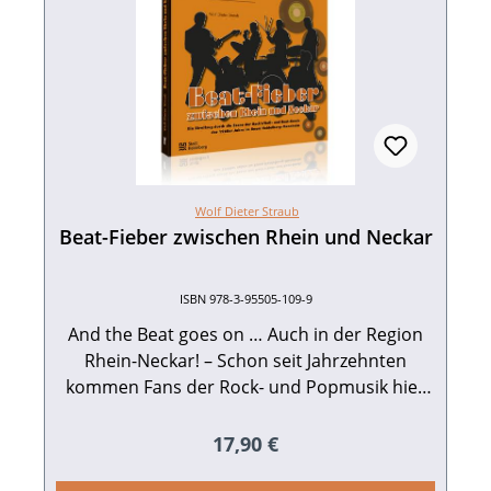
Wolf Dieter Straub
Beat-Fieber zwischen Rhein und Neckar
ISBN 978-3-95505-109-9
And the Beat goes on … Auch in der Region
Rhein-Neckar! – Schon seit Jahrzehnten
kommen Fans der Rock- und Popmusik hier
auf ihre Kosten. Und das keineswegs allein
deswegen, weil sich Superstars wie die Rolling
Regulärer Preis:
17,90 €
Stones, Pink Floyd, Eric Clapton und viele