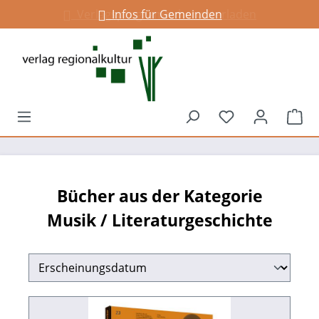
Infos für Gemeinden
alt springen
Du hast 0 Prod
War
Bücher aus der Kategorie
Musik / Literaturgeschichte