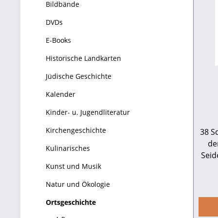
Bildbände
DVDs
E-Books
Historische Landkarten
Jüdische Geschichte
Kalender
Kinder- u. Jugendliteratur
Kirchengeschichte
38 S
de
Kulinarisches
Seiden zu Symbolw
Kunst und Musik
mi
Goet
Natur und Ökologie
von 
Herm
Ortsgeschichte
Sa