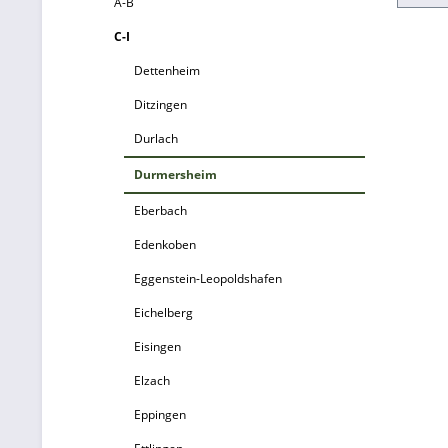
A-B
gan
C-I
kurzen
39 f
Dettenheim
97
Ditzingen
Pres
zum
Durlach
Durmersheim
Eberbach
Edenkoben
Eggenstein-Leopoldshafen
Eichelberg
Eisingen
Elzach
Eppingen