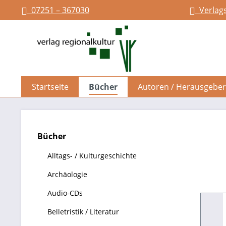
07251 – 367030
Verlag
springen
Zur Hauptnavigation springen
Startseite
Bücher
Autoren / Herausgeber
Bücher
Alltags- / Kulturgeschichte
Archäologie
Audio-CDs
Belletristik / Literatur