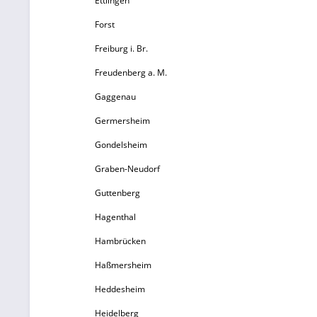
Ettlingen
Forst
Freiburg i. Br.
Freudenberg a. M.
Gaggenau
Germersheim
Gondelsheim
Graben-Neudorf
Guttenberg
Hagenthal
Hambrücken
Haßmersheim
Heddesheim
Heidelberg