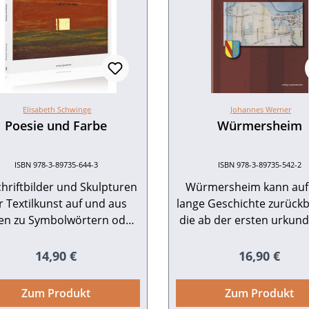
Elisabeth Schwinge
Johannes Werner
Poesie und Farbe
Würmersheim
ISBN 978-3-89735-644-3
ISBN 978-3-89735-542-2
chriftbilder und Skulpturen
Würmersheim kann auf
r Textilkunst auf und aus
lange Geschichte zurückb
örtern oder
die ab der ersten urkund
t literarischen Bezügenzu
Erwähnung im Jahr 1
hes Faust sowie zu Texten
belegbar ist. In der da
Regulärer Preis:
Regulärer Pr
14,90 €
16,90 €
der Bibel und Laotsebis zu
besonders wasserrei
ann Hesse und Antoine de
Rheinebene gelegen
Zum Produkt
Zum Produkt
int-Exupéry,dargestellt in
behauptete es sich best