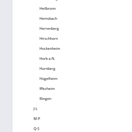
Heilbronn
Hemsbach
Herrenberg
Hirschhorn
Hockenheim
Horb a.N.
Hornberg
Hügelheim
Iffezheim
Illingen
J-L
M-P
Q-S