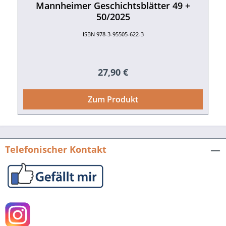
DVD. 2005. ISBN 978-3-89735-450-0
Mannheimer Geschichtsblätter 49 +
50/2025
ISBN 978-3-95505-622-3
Regulärer Preis:
27,90 €
Zum Produkt
Telefonischer Kontakt