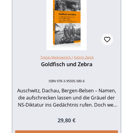
Tobias Markowitsch /
Kattrin Zwick
Goldfisch und Zebra
ISBN 978-3-95505-580-6
Auschwitz, Dachau, Bergen-Belsen – Namen,
die aufschrecken lassen und die Gräuel der
NS-Diktatur ins Gedächtnis rufen. Doch wer
schreckt bei den Namen Neckarelz, Neckar­
gerach, Asbach oder Neckarbischofsheim
Regulärer Preis:
29,80 €
auf? Die vorliegende Studie zeichnet die