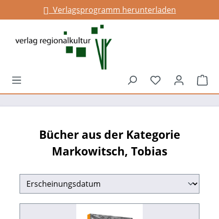
Verlagsprogramm herunterladen
Infos für Gemeinden
alt springen
Du hast 0 Prod
War
Bücher aus der Kategorie
Markowitsch, Tobias