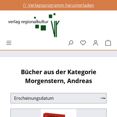
Verlagsprogramm herunterladen
Infos für Gemeinden
alt springen
Du hast 0 Prod
War
Bücher aus der Kategorie
Morgenstern, Andreas