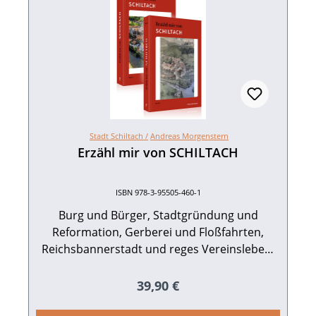
Stadt Schiltach /
Andreas Morgenstern
Erzähl mir von SCHILTACH
ISBN 978-3-95505-460-1
Burg und Bürger, Stadtgründung und
Reformation, Gerberei und Floßfahrten,
Reichsbannerstadt und reges Vereinsleben,
Fachwerkjuwel und Industriestadt … In
Schiltachs Geschichte gibt es viel zu
Regulärer Preis:
39,90 €
entdecken. 1275 erstmals urkundlich