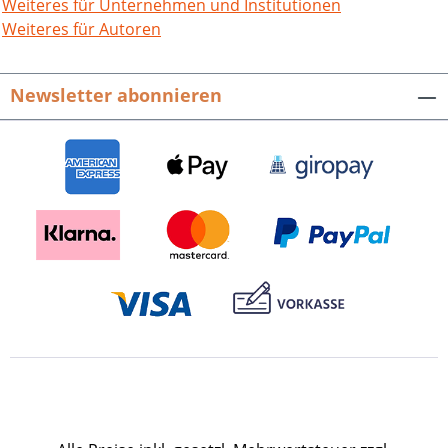
infolge der verkehrstechnischen
Weiteres für Unternehmen und Institutionen
Erschließung und die Konsequenzen für
Weiteres für Autoren
die von dem Strukturwandel
betroffenen Gruppen. Landkreis
Newsletter abonnieren
Emmendingen (Hrsg.), Zur Geschichte
des öffentlichen Verkehrs im ländlichen
Raum. Redaktion: Bettina Fürderer und
Andreas Haasis-Berner. Lebenswelten
im ländlichen Raum. Historische
Erkundungen in Mittel- und Südbaden,
Band 7. 200 Seiten mit 100 Farb- und
Schwarz-Weiß-Abbildungen, fester
Einband. ISBN 978-3-95505-371-0. EUR
24,80.