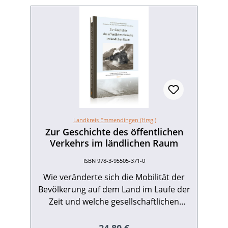
Landkreis Emmendingen (Hrsg.)
Zur Geschichte des öffentlichen
Verkehrs im ländlichen Raum
ISBN 978-3-95505-371-0
Wie veränderte sich die Mobilität der
Bevölkerung auf dem Land im Laufe der
Zeit und welche gesellschaftlichen
Auswirkungen waren damit verbunden?
Mit dieser Frage befassen sich die
Regulärer Preis: