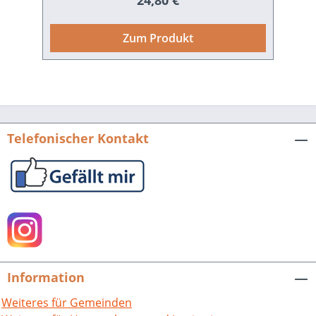
24,80 €
Beiträge des vorliegenden Bandes
anhand von Fallbeispielen aus dem
Zum Produkt
Gebiet des Schwarzwalds und des
südlichen Oberrheins, wobei sich immer
wieder Parallelen zu aktuellen
verkehrspolitischen Debatten ergeben.
Neben der praktischen Umsetzung der
Verkehrsanbindung des ländlichen
Telefonischer Kontakt
Raums an städtische Zentren werden
finanzielle, politische und wirtschaftliche
Rahmenbedingungen in den Blick
genommen, die über den Erfolg oder
Misserfolg von ambitionierten
Infrastrukturprojekten wie dem
Eisenbahnbau entschieden.
Thematisiert werden auch die
Information
unterschiedlichen Reaktionen auf die
Veränderung der Kulturlandschaft
Weiteres für Gemeinden