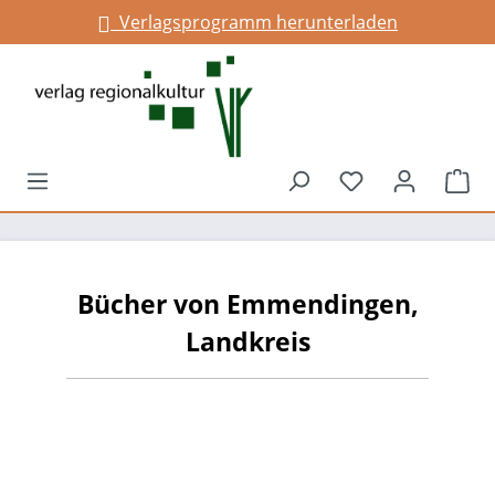
Verlagsprogramm herunterladen
alt springen
Du hast 0 Prod
War
Bücher von Emmendingen,
Landkreis