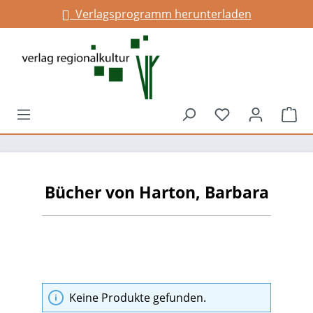
Verlagsprogramm herunterladen
alt springen
Du hast 0 Prod
War
Bücher von Harton, Barbara
Keine Produkte gefunden.