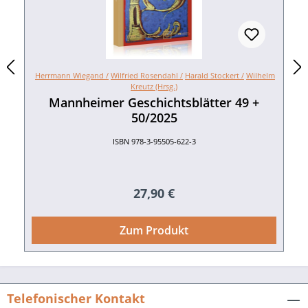
ähnliche Strukturen aufweisen, hergestellt.
Das Buch versteht sich daher als ein Beitrag
zur Pforzheimer Industriegeschichte. 112 S.
mit ca. 90 farbigen Abb., fester Einband. 2007.
ISBN 978-3-89735-511-8. EUR 14,90
Herrmann Wiegand /
Wilfried Rosendahl /
Harald Stockert /
Wilhelm
Presseinformation als pdf-Datei zum
Kreutz (Hrsg.)
Download Buch-Cover als tif-Datei zum
Mannheimer Geschichtsblätter 49 +
Download
50/2025
ISBN 978-3-95505-622-3
Regulärer Preis:
27,90 €
Zum Produkt
Telefonischer Kontakt