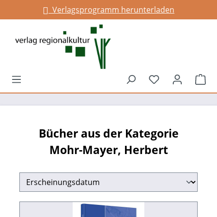
Verlagsprogramm herunterladen
Infos für Gemeinden
alt springen
Du hast 0 Prod
War
Bücher aus der Kategorie
Mohr-Mayer, Herbert