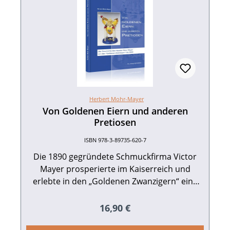
Herbert Mohr-Mayer
Von Goldenen Eiern und anderen
Pretiosen
ISBN 978-3-89735-620-7
Die 1890 gegründete Schmuckfirma Victor
Mayer prosperierte im Kaiserreich und
erlebte in den „Goldenen Zwanzigern“ eine
weitere Blütezeit, die erst mit Ausbruch des
Zweiten Weltkrieges endete. Nach dem
Regulärer Preis:
16,90 €
schwierigen Neuanfang 1945 begann in den