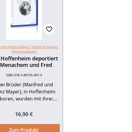
hem (Heinz) Mayer /
Frederick Raymer
(Manfred Mayer)
 Hoffenheim deportiert
 Menachem und Fred
ISBN 978-3-89735-407-4
ei Brüder (Manfred und
nz Mayer), in Hoffenheim
boren, wurden mit ihrer
ilie 1940 nach Frankreich
Lager Gurs deportiert. Die
Regulärer Preis:
16,90 €
tern kamen anschließend
Rivesaltes, von wo sie zwei
Zum Produkt