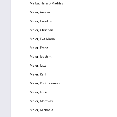
Maiba, Harald-Mathias
zu 
ihr
Maier, Annika
alle
Maier, Caroline
un
lassen. Zweite
Maier, Christian
un
Maier, Eva-Maria
vom 
Übe
Maier, Franz
von J
Maier, Joachim
50 
Maier, Jutta
ISB
16,90 Pressein
Maier, Karl
pdf-
Maier, Kurt Salomon
Download D
Maier, Louis
Me
Maier, Matthias
Ra
Maier, Michaela
Wie