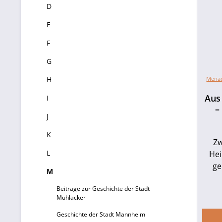
D
E
F
G
H
Menac
Aus
I
–
J
K
Zw
L
Hei
ge
M
Fam
Beiträge zur Geschichte der Stadt
ins 
Mühlacker
El
nach 
Geschichte der Stadt Mannheim