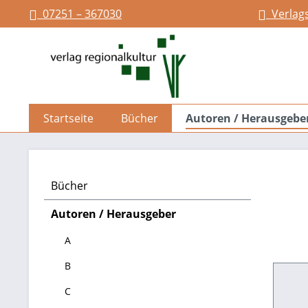
07251 – 367030
Verlag
springen
Zur Hauptnavigation springen
Startseite
Bücher
Autoren / Herausgebe
Bücher
Autoren / Herausgeber
A
B
C