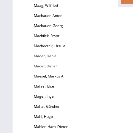
Jah
Maag, Wilfried
tr
Machauer, Anton
w
wu
Machauer, Georg
Or
Machilek, Franz
fr
W
Machoczek, Ursula
Schli
Mader, Daniel
Nach
älter
Mader, Detlef
Sta
Maesel, Markus A.
Men
Mafael, Else
beweg
Mager, Inge
den
Mahal, Günther
s
Er
Mahl, Hugo
z
Mahler, Hans-Dieter
Vers