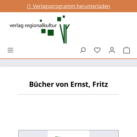
Verlagsprogramm herunterladen
alt springen
Du hast 0 Prod
War
Bücher von Ernst, Fritz