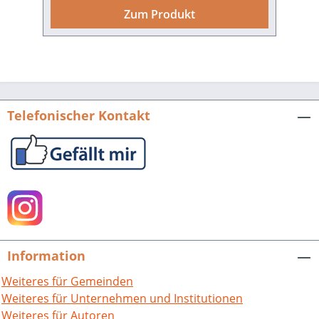
und Liedtexten im Dialekt. Historische
Zum Produkt
und zeitgenössische Texte bilden einen
reizvollen Kontrast, manche
Überraschung lässt sich anhand dieses
sprachlichen Reiseführers ausfindig
machen. An die 40 Autorinnen und
Autoren sind vertreten – mit gereimtem
Telefonischer Kontakt
Heimatlob oder ironisch-kritischem
Blick. Ihre Stimmen entfalten manche
Feinheiten der Mundarten
Rheinfränkisch, Südfränkisch,
Schwäbisch und Alemannisch. Und
machen diese Sammlung zu einem Lese-
und Vorlesevergnügen. nuffzus,
nunnerzus, newedran. Eine literarische
Information
Mundartkarte aus dem
Regierungsbezirk Karlsruhe. Hrsg. von
Weiteres für Gemeinden
Thomas Liebscher im Auftrag des
Weiteres für Unternehmen und Institutionen
Arbeitskreises Heimatpflege
Weiteres für Autoren