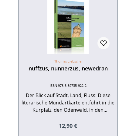
Thomas Liebscher
nuffzus, nunnerzus, newedran
ISBN 978-3-89735-922-2
Der Blick auf Stadt, Land, Fluss: Diese
literarische Mundartkarte entführt in die
Kurpfalz, den Odenwald, in den
Kraichgau, ins Rheintal und in den
Nordschwarzwald. Anhand von
Regulärer Preis:
12,90 €
Gedichten, kurzen Erzählungen, Szenen