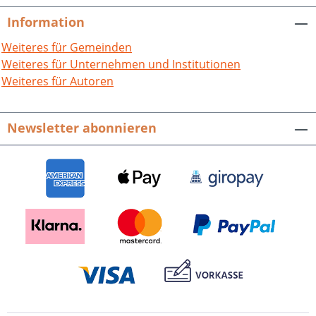
Autoren beleuchten diese historisch
Information
bedeutsame Vergangenheit Richens
und machen sie für die Gegenwart
Weiteres für Gemeinden
greifbar. Richen. Geschichte(n) eines
Weiteres für Unternehmen und Institutionen
Dorfes im Kraichgau.Hrsg. von der Stadt
Weiteres für Autoren
Eppingen in Zusammenarbeit mit dem
Heimatverein Richen e. V.Eppinger
Newsletter abonnieren
Stadtgeschichtliche Veröffentlichungen,
Bd. 4.464 S. mit 395, z.T. farbigen Abb.,
fester Einband.ISBN 978-3-95505-150-1.
EUR 24,80.