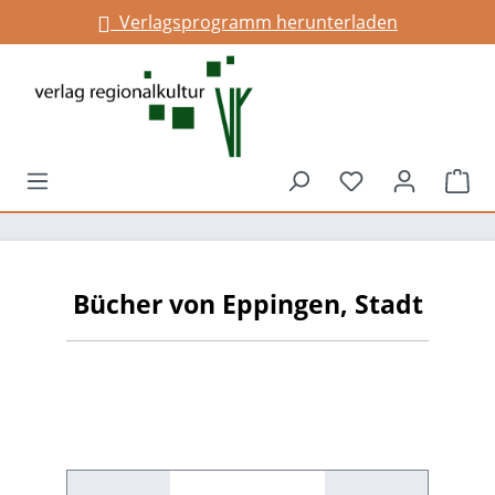
Verlagsprogramm herunterladen
alt springen
Du hast 0 Prod
War
Bücher von Eppingen, Stadt