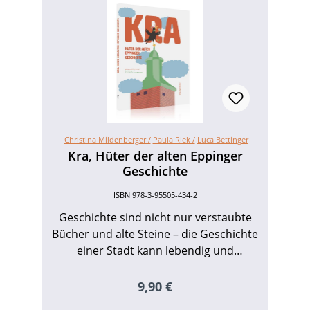
Christina Mildenberger /
Paula Riek /
Luca Bettinger
Kra, Hüter der alten Eppinger
Geschichte
ISBN 978-3-95505-434-2
Geschichte sind nicht nur verstaubte
Bücher und alte Steine – die Geschichte
einer Stadt kann lebendig und
spannend sein, denn hinter jedem alten
Stein und in jedem Fachwerkhaus
Regulärer Preis:
9,90 €
verbirgt sich eine spannende Erzählung.