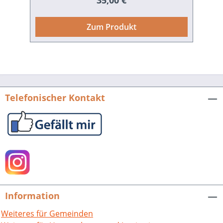
35,00 €
Jahrhunderts. Irene Dingel gibt einen
Überblick zum Thema Konfession und
Zum Produkt
Politik in den pfälzischen Territorien
1555-1580 / Gottfried Seebaß stellt die
Kirchenordnung von Pfalz-Zweibrücken
1557 in den Zusammenhang der
evangelischen Kirchenordnungen /
Thomas Bergholz wendet sich dem
Telefonischer Kontakt
Gottesdienst in den pfälzischen
Kirchenordnungen von 1556 und 1557
zu / Schließlich geht Kurt Molitor
ausführlich auf den pfälzischen
Gottesdienst im 16. Jahrhundert ein. Seit
1957 bestehen vertragliche
Verbindungen der Pfälzischen
Landeskirche mit der United Reformed
Information
Church in Großbritannien. Die Beiträge
liefern / Reinhard Groscurth, und Elga
Weiteres für Gemeinden