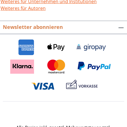
Zachau: Mut zur Ökumene. Fünf
Weiteres für Unternehmen und Institutionen
Jahrzehnte Kanzel- und
Weiteres für Autoren
Abendmahlsgemeinschaft zwischen der
Protestantisch-Evangelisch-Christlichen
Newsletter abonnieren
Kirche der Pfalz und dem International
Congregational Council / Friedhelm
Borggrefe mit dem Lebenslauf von
„Ernest William Dawe (1923-2000), ein
englisches Original in der Pfalz. Ein
Kapitel Versöhnungsgeschichte“ / Klaus
Böhm mit einem Beispiel einer
Gemeindepartnerschaft Speyer
(Gedächtniskirche) und Purley/England /
Martin Henninger und Friedhelm Hans
ergänzen mit kleineren Beiträgen.
Weitere Beiträge zur pfälzischen
Kirchengeschichte sowie die die
Ebernburg-Hefte vervollständigen den
74. Band der seit 1925