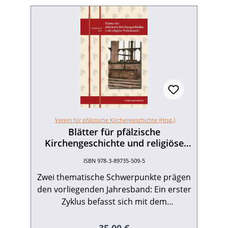
Verein für pfälzische Kirchengeschichte (Hrsg.)
Blätter für pfälzische
Kirchengeschichte und religiöse
Volkskunde Jahresband 2007
ISBN 978-3-89735-509-5
Zwei thematische Schwerpunkte prägen
den vorliegenden Jahresband: Ein erster
Zyklus befasst sich mit dem
Gottesdienst und den
Kirchenordnungen des 16.
Regulärer Preis: