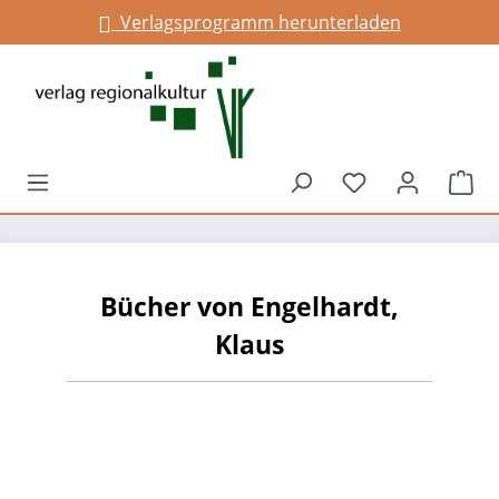
Verlagsprogramm herunterladen
alt springen
Du hast 0 Prod
War
Bücher von Engelhardt,
Klaus