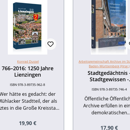
Konrad Dussel
Arbeitsgemeinschaft Archive im St
Baden-Württemberg (Hrsg.)
766–2016: 1250 Jahre
Stadtgedächtnis 
Lienzingen
Stadtgewissen -
Stadtgeschichte!
ISBN 978-3-89735-962-8
ISBN 978-3-89735-746-4
Wer hätte es gedacht: der
Öffentliche Öffentlic
ühlacker Stadtteil, der als
Archive erfüllen in ei
tztes in die Große Kreisstadt
demokratischen
ngegliedert wurde, darf sich
Bürgergesellschaft wic
rühmen, seine urkundliche
Regulärer Preis:
19,90 €
Funktionen. Sie bele
Regulärer Pr
17,90 €
rsterwähnung am weitesten