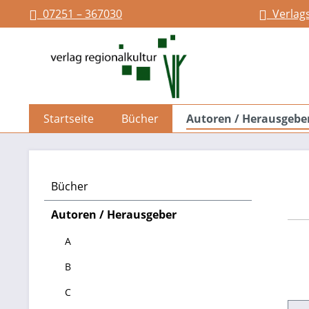
07251 – 367030
Verlag
springen
Zur Hauptnavigation springen
Startseite
Bücher
Autoren / Herausgebe
Bücher
Autoren / Herausgeber
A
B
C