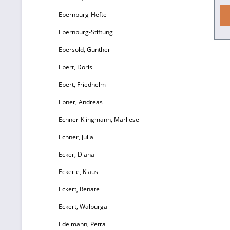
Ebernburg-Hefte
n
Ebernburg-Stiftung
76
Ebersold, Günther
Ebert, Doris
di
z
Ebert, Friedhelm
Ebner, Andreas
Echner-Klingmann, Marliese
F
Echner, Julia
Ecker, Diana
Eckerle, Klaus
w
Eckert, Renate
k
Eckert, Walburga
Edelmann, Petra