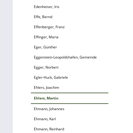
Edenheiser, Iris
„B
z
Effe, Bernd
Effenberger, Franz
V
Effinger, Maria
Eger, Günther
Eggenstein-Leopoldshafen, Gemeinde
Egger, Norbert
Egler-Huck, Gabriele
e
Ehlers, Joachim
Ehlers, Martin
g
Ehmann, Johannes
Ehmann, Karl
L
m
Ehmann, Reinhard