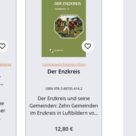
ädtetag
Landratsamt Enzkreis (Hrsg.)
Der Enzkreis
-
ISBN 978-3-89735-414-2
Der Enzkreis und seine
he
Gemeinden: Zehn Gemeinden
ner
im Enzkreis in Luftbildern von
einst und heute
htige
Traditionsnotiz und
Regulärer Preis:
12,80 €
gen
eis:
"Ersterwähnung" – Zum