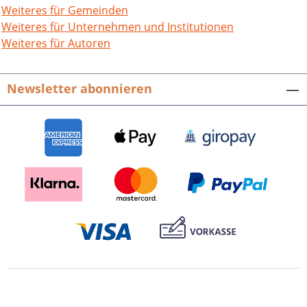
durch internationale Begegnungen
Weiteres für Gemeinden
intensiv auch den Kontakt nach außen.
Weiteres für Unternehmen und Institutionen
Der Rückblick auf 25 Jahre
Weiteres für Autoren
Schulgeschichte zeigt: Wer einen
schulischen oder beruflichen Weg an
Newsletter abonnieren
der Erich-Bracher-Schule absolviert hat,
ist auf das weitere Berufsleben bestens
vorbereitet. 25 Jahre Erich-Bracher-
Schule Kornwestheim-Pattonville.Hrsg.
von der Erich-Bracher-Schule.96 Seiten
mit 191 farbigen Abbildungen, fester
Einband.ISBN 978-3-95505-301-7. EUR
16,90.