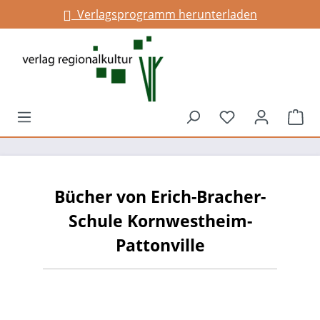
Verlagsprogramm herunterladen
alt springen
Du hast 0 Prod
War
Bücher von Erich-Bracher-
Schule Kornwestheim-
Pattonville