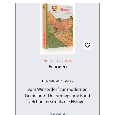
Hermann Schönleber
Eisingen
ISBN 978-3-89735-633-7
vom Winzerdorf zur modernen
Gemeinde Der vorliegende Band
zeichnet erstmals die Eisinger
Ortsgeschichte nach, von der Erster­
wäh­nung 830 bis in die heutige Zeit –
Regulärer Preis: