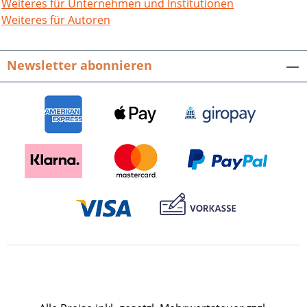
Eisingen. 320 S. mit 170, z. T. farb. Abb.,
Weiteres für Unternehmen und Institutionen
fester Einband. ISBN 978-3-89735-633-7.
Weiteres für Autoren
EUR 24,00 Presseinformation als pdf-
Datei zum Download Buch-Cover als tif-
Newsletter abonnieren
Datei zum Download