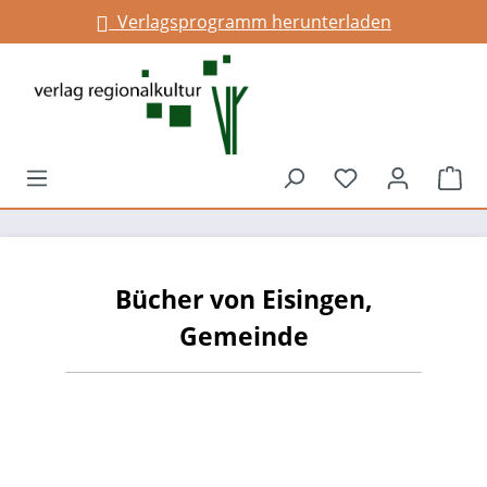
Verlagsprogramm herunterladen
alt springen
Du hast 0 Prod
War
Bücher von Eisingen,
Gemeinde