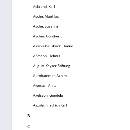
Asbrand, Karl
Asche, Matthias
Asche, Susanne
Ascher, Günther E.
Assion-Bausback, Hanne
Aßmann, Helmut
August-Kayser-Stiftung
Aurnhammer, Achim
Awosusi, Anita
Axelsson, Gundula
Azzola, Friedrich Karl
B
C