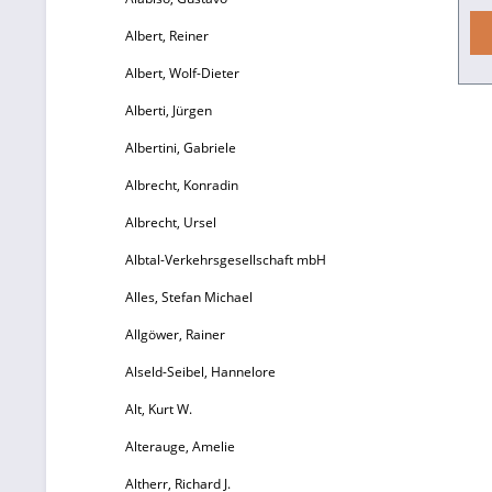
Albert, Reiner
S
d
Albert, Wolf-Dieter
Alberti, Jürgen
g
Albertini, Gabriele
K
Albrecht, Konradin
Albrecht, Ursel
Zu
Albtal-Verkehrsgesellschaft mbH
Alles, Stefan Michael
F
Allgöwer, Rainer
Alseld-Seibel, Hannelore
Alt, Kurt W.
K
Alterauge, Amelie
H
Altherr, Richard J.