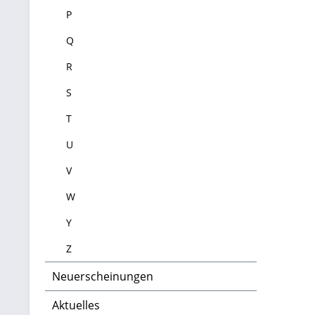
P
Q
R
S
T
U
V
W
Y
Z
Neuerscheinungen
Aktuelles