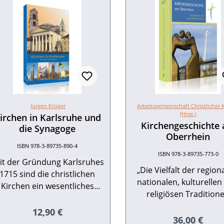
Jürgen Krüger
Arbeitsgemeinschaft Christlicher 
(Hrsg.)
irchen in Karlsruhe und
Kirchengeschichte
die Synagoge
Oberrhein
ISBN 978-3-89735-890-4
ISBN 978-3-89735-773-0
it der Gründung Karlsruhes
„Die Vielfalt der region
1715 sind die christlichen
nationalen, kulturelle
Kirchen ein wesentliches
religiösen Tradition
lement im Leben der Stadt.
betrachten wir als Rei
Kirchenbauten von teils
Regulärer Preis:
12,90 €
Europas. Angesicht
Regulärer Pr
36,00 €
berragender künstlerischer