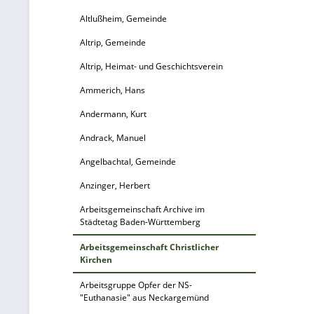
F
Altlußheim, Gemeinde
Altrip, Gemeinde
Altrip, Heimat- und Geschichtsverein
K
Ammerich, Hans
K
Andermann, Kurt
K
Andrack, Manuel
G
Angelbachtal, Gemeinde
Anzinger, Herbert
Sc
Arbeitsgemeinschaft Archive im
B
Städtetag Baden-Württemberg
Arbeitsgemeinschaft Christlicher
Kirchen
Arbeitsgruppe Opfer der NS-
"Euthanasie" aus Neckargemünd