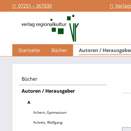
07251 – 367030
Verlag
springen
Zur Hauptnavigation springen
Startseite
Bücher
Autoren / Herausgebe
Bücher
Autoren / Herausgeber
A
Achern, Gymnasium
Achnitz, Wolfgang