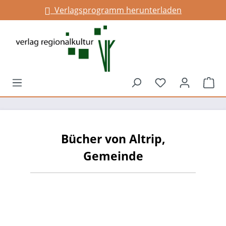
Verlagsprogramm herunterladen
alt springen
Du hast 0 Prod
War
Bücher von Altrip,
Gemeinde