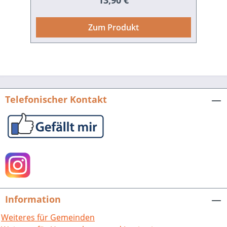
13,90 €
Dialekts. Elke Knöppler, Altriper
Wörterbuch. Mer redd jo nix, mer
Zum Produkt
seschd jo blous. Hrsg. von der
Gemeinde Altrip und dem Heimat- und
Geschichtsverein Altrip e. V. 160 S. mit
62 Abb., fester Einband. 1999.ISBN 978-
3-89735-119-6. EUR 13,90.
Telefonischer Kontakt
Information
Weiteres für Gemeinden