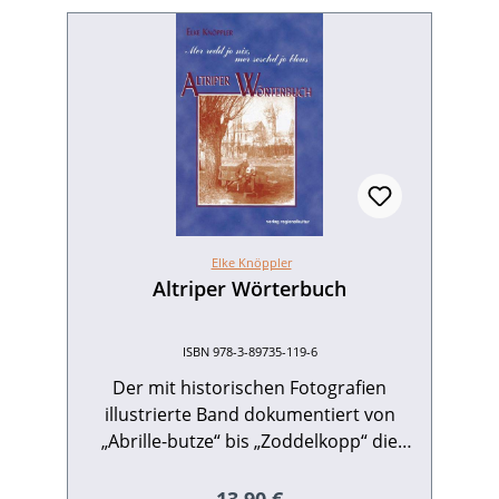
Elke Knöppler
Altriper Wörterbuch
ISBN 978-3-89735-119-6
Der mit historischen Fotografien
illustrierte Band dokumentiert von
„Abrille-butze“ bis „Zoddelkopp“ die
Mundart von Altrip am Rhein, eine
eigenständige Variante des Pfälzer
Regulärer Preis: