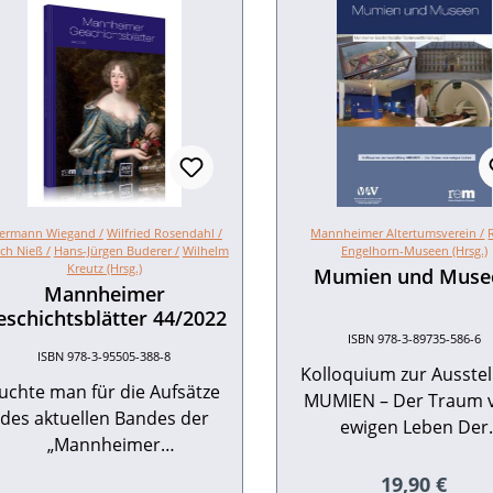
ermann Wiegand /
Wilfried Rosendahl /
Mannheimer Altertumsverein /
ich Nieß /
Hans-Jürgen Buderer /
Wilhelm
Engelhorn-Museen (Hrsg.)
Kreutz (Hrsg.)
Mumien und Muse
Mannheimer
eschichtsblätter 44/2022
ISBN 978-3-89735-586-6
ISBN 978-3-95505-388-8
Kolloquium zur Ausste
uchte man für die Aufsätze
MUMIEN – Der Traum
des aktuellen Bandes der
ewigen Leben Der
„Mannheimer
Kolloquiumsband fasst
Geschichtsblätter“ eine
Ergebnisse des Sympo
Regulärer Pr
19,90 €