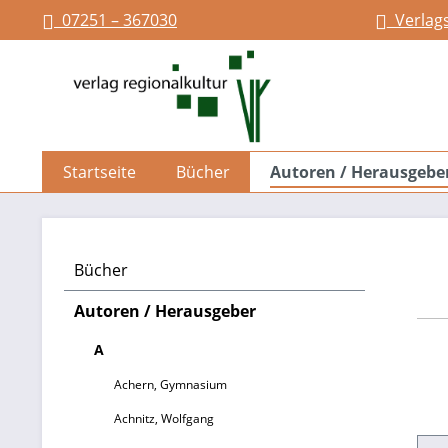
07251 – 367030
Verlag
springen
Zur Hauptnavigation springen
Startseite
Bücher
Autoren / Herausgebe
Bücher
Autoren / Herausgeber
A
Achern, Gymnasium
Achnitz, Wolfgang