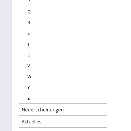
P
Q
Th
un
R
a
S
Ge
T
un
U
d
V
l
W
Y
H
Z
g
Neuerscheinungen
de
M
Aktuelles
H