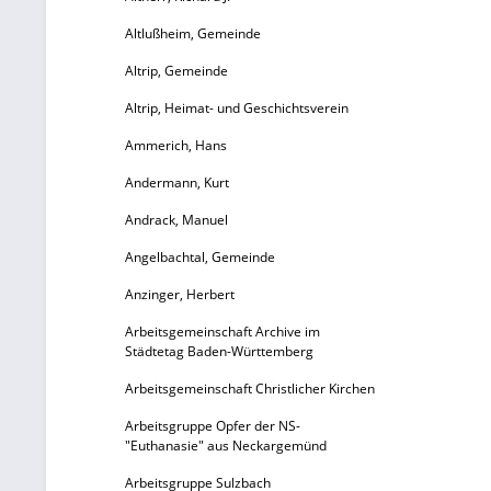
Altlußheim, Gemeinde
q
Altrip, Gemeinde
Altrip, Heimat- und Geschichtsverein
S
Ammerich, Hans
R
Andermann, Kurt
Andrack, Manuel
Angelbachtal, Gemeinde
H
Anzinger, Herbert
Arbeitsgemeinschaft Archive im
Städtetag Baden-Württemberg
Arbeitsgemeinschaft Christlicher Kirchen
„
Arbeitsgruppe Opfer der NS-
"Euthanasie" aus Neckargemünd
A
Arbeitsgruppe Sulzbach