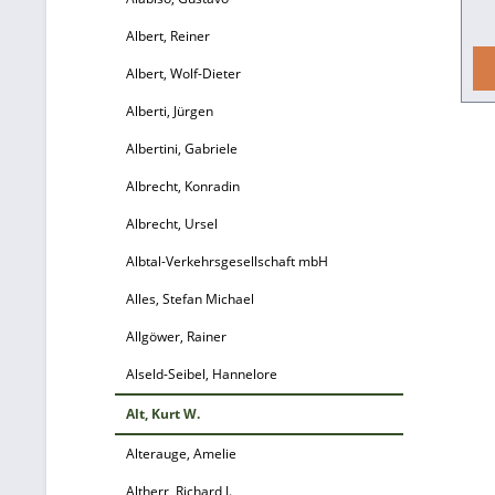
g
k
Albert, Reiner
Albert, Wolf-Dieter
W
Alberti, Jürgen
A
Albertini, Gabriele
Albrecht, Konradin
e
Albrecht, Ursel
B
Albtal-Verkehrsgesellschaft mbH
d
Alles, Stefan Michael
Allgöwer, Rainer
Bl
Alseld-Seibel, Hannelore
Alt, Kurt W.
Alterauge, Amelie
V
Altherr, Richard J.