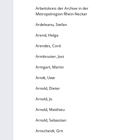
Arbeitskreis der Archive in der
Metropolregion Rhein-Neckar
Ardeleanu, Stefan
Arend, Helga
t
St
Arendes, Cord
Armbruster, Jost
u
d
Armgart, Martin
Arndt, Uwe
Ob
Arnold, Dieter
M
Arnold, Jo
Arnold, Matthieu
Arnold, Sebastian
B
Arnscheidt, Grit
Sa