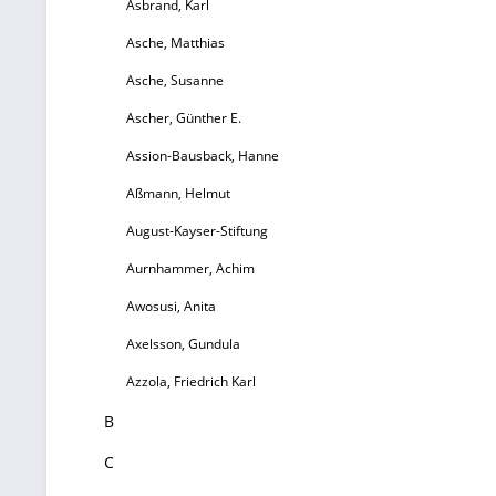
Pa
Asbrand, Karl
s
Asche, Matthias
Asche, Susanne
Ascher, Günther E.
Assion-Bausback, Hanne
Aßmann, Helmut
A
August-Kayser-Stiftung
Aurnhammer, Achim
Awosusi, Anita
Axelsson, Gundula
M
de
Azzola, Friedrich Karl
B
Q
W
C
d