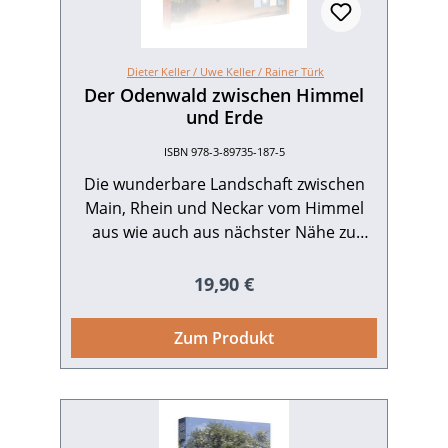
tif-Datei zum Download
Dieter Keller /
Uwe Keller /
Rainer Türk
Der Odenwald zwischen Himmel
und Erde
ISBN 978-3-89735-187-5
Die wunderbare Landschaft zwischen
Main, Rhein und ­Neckar vom Himmel
aus wie auch aus nächster Nähe zu
betrachten, eröffnet ganz neue
Perspektiven. Von Darmstadt aus
Regulärer Preis:
19,90 €
entführen die Fotografen Dieter und
Uwe Keller in die Bachtäler hinein, zum
Zum Produkt
Herzen des Odenwalds, entlang der
Bergstraße bis hinunter zum Neckar.
Der Odenwald begeistert mit seinen
Bergen, Wäldern, Feldern und Wiesen –