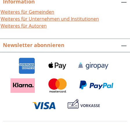
Information
reizvolle Region mit ihren
charakteristischen Besonderheiten wie
Weiteres für Gemeinden
Streuobstwiesen, Hohlwege, artenreiche
Weiteres für Unternehmen und Institutionen
Magerrasen, Trockenmauern oder
Weiteres für Autoren
Dolinen. Die Autoren des reich
bebilderten Bandes – durchweg
Newsletter abonnieren
ausgewie­se­ne Kenner der Region –
lassen den Leser die mannigfaltige Tier-
und Pflanzenwelt des Kraichgaus
erleben, sie vermitteln faszinierende
Einblicke in die Erd- und
Kulturgeschichte der Landschaft
zwischen Rhein, Neckar und
Schwarzwald und in ihre Biotope und
naturbelassenen Lebensräume.
Anschaulich beleuchtet der beim Verlag
Regionalkultur erschienene Band das
Wechselspiel von Mensch und Natur,