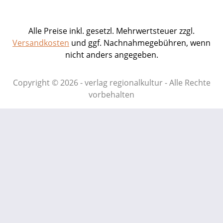
das sich infolge der frühen Besiedlung in
diesem sanft­welligen, fruchtbaren und
vom Klima begünstigten Hügelland
Alle Preise inkl. gesetzl. Mehrwertsteuer zzgl.
verdichtet – wer hat sich beispielsweise
Versandkosten
und ggf. Nachnahmegebühren, wenn
schon einmal vor Augen geführt, dass es
nicht anders angegeben.
die ökologisch wertvollen Hohlwege
ohne die Bauern mit ihren
Copyright © 2026 - verlag regionalkultur - Alle Rechte
Ochsenkarren überhaupt nicht gäbe? Im
vorbehalten
ab sofort im Buchhandel erhältlichen
Naturführer Kraichgau laden 18 größere
und kleinere Touren dazu ein, den
Kraichgau mit seinen Wiesen, Bächen
und Wäldern kennenzulernen – und es
wird bestimmt nicht bei einem Ausflug
bleiben. Naturführer
Kraichgau.Herausgegeben von der
Landesanstalt für Umweltschutz Baden-
Württemberg.Naturschutz-Spectrum
Gebiete Band 25.Mit Beiträgen von