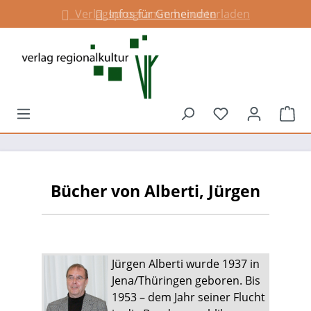
Verlagsprogramm herunterladen
Infos für Gemeinden
alt springen
Du hast 0 Prod
War
Bücher von Alberti, Jürgen
Jürgen Alberti wurde 1937 in
Jena/Thüringen geboren. Bis
1953 – dem Jahr seiner Flucht