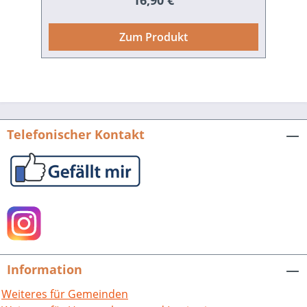
16,90 €
Jahren vergriffene Werk wieder
aufgelegt – mit dem Originaltext und der
Zum Produkt
Bildausstattung der ersten Auflage
sowie mit sachkundigen Kommentaren
des Herausgebers Hansjörg Probst
versehen. Gustav Wiederkehr,
Mannheim in Sage und Geschichte.
Nach dem Text der ersten Auflage von
Telefonischer Kontakt
1907 hrsg. und kommentiert von
Hansjörg Probst. 272 S. mit ca. 70 Abb.
und dem Buchschmuck der
Erstausgabe, fester Einband. 1999. ISBN
978-3-89735-120-2. EUR 16,90.
Information
Weiteres für Gemeinden