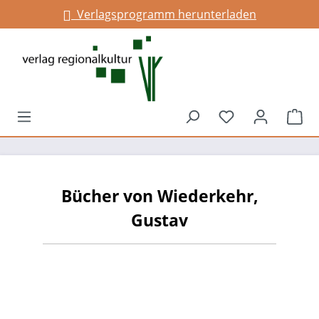
Verlagsprogramm herunterladen
alt springen
Du hast 0 Prod
War
Bücher von Wiederkehr,
Gustav