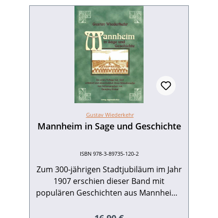
Gustav Wiederkehr
Mannheim in Sage und Geschichte
ISBN 978-3-89735-120-2
Zum 300-jährigen Stadtjubiläum im Jahr
1907 erschien dieser Band mit
populären Geschichten aus Mannheims
Vergangenheit. In einer sorgfältig
edierten Neuausgabe wurde dieses seit
Regulärer Preis: