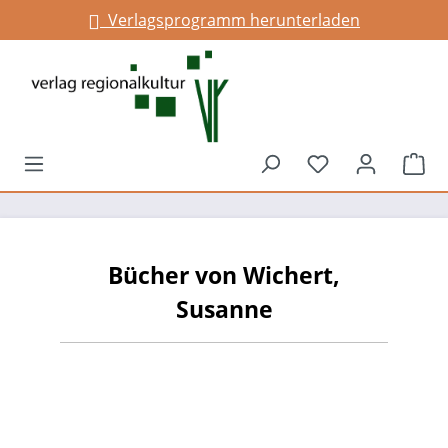
Verlagsprogramm herunterladen
alt springen
Du hast 0 Prod
War
Bücher von Wichert,
Susanne