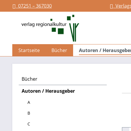
07251 – 367030
Verlag
springen
Zur Hauptnavigation springen
Startseite
Bücher
Autoren / Herausgebe
Bücher
Autoren / Herausgeber
A
B
C