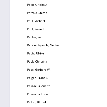
Patsch, Helmut
Pätzold, Stefan
L
Paul, Michael
P
Paul, Roland
v
Paulus, Rolf
E
Pauritsch-Jacobi, Gerhart
97
Pecht, Ulrike
Peek, Christina
Pees, Gerhard W.
Pelgen, Franz L.
Pelizaeus, Anette
Pelizaeus, Ludolf
Pelker, Bärbel