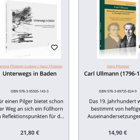
erena Pfisterer-Ludwig /
Hans Pfisterer
Hans Pfisterer
Unterwegs in Baden
Carl Ullmann (1796-1
ISBN 978-3-95505-143-3
ISBN 978-3-89735-824-9
ür einen Pilger bietet schon
Das 19. Jahrhundert 
er Weg an sich ein Füllhorn
bestimmt von heftig
 Reflektionspunkten für die
Auseinandersetzungen
innere und äußere
Kirche, Theologie und Po
Weiterentwicklung – eine
Es gab aber auch eine 
Regulärer Preis:
Regulärer Pr
21,80 €
14,90 €
Reise zu den
Schar von Theologen, d