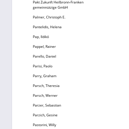
u
Pakt Zukunft Heilbronn-Franken
gemeinnützige GmbH
Palmer, Christoph E.
Pantelidis, Helena
Pap, Ildikó
Ei
Pappel, Rainer
D
Parello, Daniel
Parisi, Paolo
Parry, Graham
e
Parsch, Theresia
Parsch, Werner
La
Parzer, Sebastian
Parzich, Gesine
Pastorini, Willy
ge