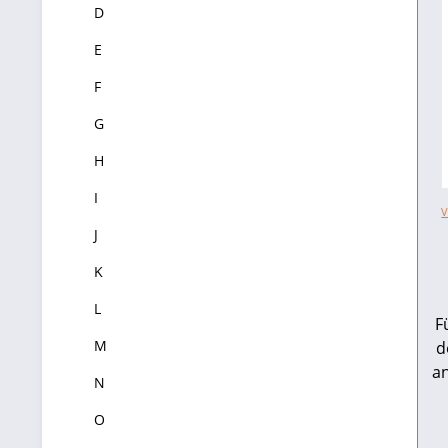
D
E
F
G
H
I
V
J
K
L
F
M
d
an
N
O