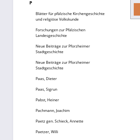
P
un
Blätter für pfälzische Kirchengeschichte
und religiöse Volkskunde
ve
Forschungen zur Pfälzischen
Landesgeschichte
Le
Neue Beiträge zur Pforzheimer
Stadtgeschichte
Neue Beiträge zur Pforzheimer
P
Stadtgeschichte
e
Paas, Dieter
Paas, Sigrun
I
Pabst, Heiner
v
Pachmann, Joachim
Ze
Ta
Paetz gen. Schieck, Annette
Paetzer, Willi
pe