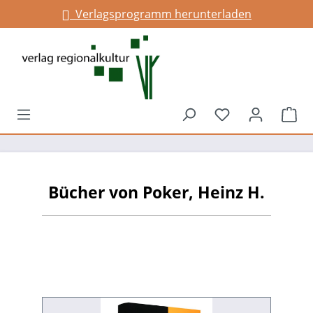
Verlagsprogramm herunterladen
alt springen
Du hast 0 Prod
War
Bücher von Poker, Heinz H.