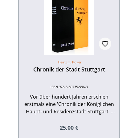
Heinz H. Poker
Chronik der Stadt Stuttgart
ISBN 978-3-89735-996-3
Vor über hundert Jahren erschien
erstmals eine 'Chronik der Königlichen
Haupt- und Residenzstadt Stuttgart' -
für das Jahr 1898. Im 21. Jahrhundert
haben sich die Rahmenbedingungen im
Regulärer Preis:
25,00 €
Vergleich zu damals freilich geändert;