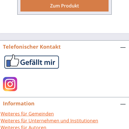
das digitale Zeitalter macht jedoch eine
Zum Produkt
Stadtchronik nicht überflüssig, im
Gegenteil: Die zentrale Aufgabe der
öffentlichen Archive ist in Zeiten
ungehemmter Informationsflut
notwendiger denn je; dies gilt auch für
das Nachschlagewerk einer
Telefonischer Kontakt
Stadtchronik. Heinz H. Poker, Chronik
der Stadt Stuttgart. 2003-
2006.Veröffentlichungen des Archivs der
Stadt Stuttgart, Bd. 101. Hrsg. von
Roland Müller.538 S., fester
Einband.ISBN 978-3-89735-996-3. EUR
25,00
Information
Weiteres für Gemeinden
Weiteres für Unternehmen und Institutionen
Weiteres für Autoren