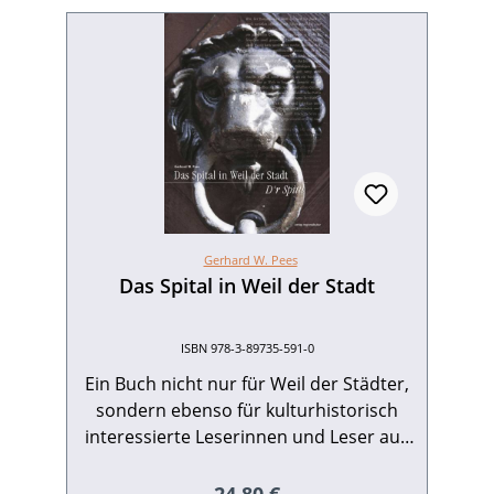
Gerhard W. Pees
Das Spital in Weil der Stadt
ISBN 978-3-89735-591-0
Ein Buch nicht nur für Weil der Städter,
sondern ebenso für kulturhistorisch
interessierte Leserinnen und Leser aus
anderen Orten. Es ist sowohl ein
bebildertes Geschichtsbuch als auch
Regulärer Preis: