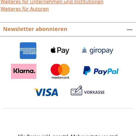
eindrucksvolle Weise den schwierigen
Weiteres für Unternehmen und Institutionen
Wiederaufbau des Gebäudes und das
Weiteres für Autoren
damit verbundene Engagement der
Bürgerschaft. Eine Beschreibung der
Newsletter abonnieren
heutigen Nutzung des Spitals ergänzt
die historischen Betrachtungen. 120 S.,
mit 65 farbigen Abb., repräsentatives
Großformat, fester Einband. 2009. ISBN
978-3-89735-591-0. EUR 24,80
Presseinformation als pdf-Datei zum
Download Buch-Cover als tif-Datei zum
Download