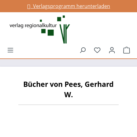
Verlagsprogramm herunterladen
alt springen
Du hast 0 Prod
War
Bücher von Pees, Gerhard
W.