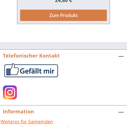
24,80 €
eine baugeschichtliche Dokumentation
des "Spittls" aus dem 14. Jahrhundert.
Zum Produkt
Der Band beschreibt in
außergewöhnlicher, sehr persönlicher
Form Zusammenhänge zwischen der
allgemeinen geschichtlichen
Entwicklung und dem herausragenden
historischen Bauwerk in Weil der Stadt.
Telefonischer Kontakt
Wer waren die Beginen? Warum
entstanden Spitäler? Was geschah in
einem Spital, welche Reglements galten,
was gab es in den vergangenen
Jahrhunderten zu essen? Wie verlief der
historische Auf- und Umbau des Spitals
in Weil der Stadt? Wie kam es zu der
zweimaligen verheerenden
Information
Brandkatastrophe? Darüber hinaus
erläutert der Autor Gerhard W. Pees auf
Weiteres für Gemeinden