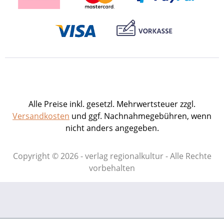
Bassermann. Warum die Jubilarin die
Kurpfalz zu ihrer Wahlheimat erkor,
offenbart vielleicht eine Lobrede, die
schon 1671 die typischen,
liebenswürdigen Charakterzüge der
Kurpälzer betonte. Mannheimer
Geschichtsblätter 33/2017.Hrsg. von
Alfried Wieczorek, Hermann Wiegand,
Ulrich Nieß sowie den Reiss-Engelhorn-
Alle Preise inkl. gesetzl. Mehrwertsteuer zzgl.
Museen, dem Mannheimer
Versandkosten
und ggf. Nachnahmegebühren, wenn
Altertumsverein, dem Förderverein der
nicht anders angegeben.
Reiss-Engelhorn-Museen und dem
Stadtarchiv Mannheim – Institut für
Copyright © 2026 - verlag regionalkultur - Alle Rechte
Stadtgeschichte.160 S. mit 160, meist
vorbehalten
farbigen Abb., fester Einband im
repräsentativen Großformat.ISBN 978-3-
95505-055-9. EUR 19,80.