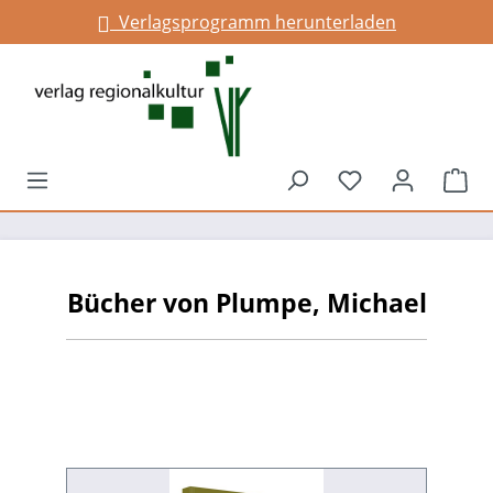
Verlagsprogramm herunterladen
alt springen
Du hast 0 Prod
War
Bücher von Plumpe, Michael