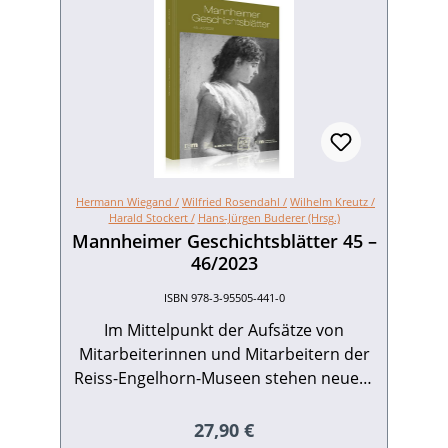
Hermann Wiegand /
Wilfried Rosendahl /
Wilhelm Kreutz /
Harald Stockert /
Hans-Jürgen Buderer (Hrsg.)
Mannheimer Geschichtsblätter 45 –
46/2023
ISBN 978-3-95505-441-0
Im Mittelpunkt der Aufsätze von
Mitarbeiterinnen und Mitarbeitern der
Reiss-Engelhorn-Museen stehen neuere
Ausstellungen und eigene Bestände.
Demgegenüber erhellen die Beiträge
Regulärer Preis:
27,90 €