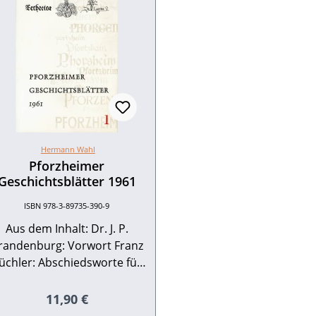
Hermann Wahl
Pforzheimer
Geschichtsblätter 1961
ISBN 978-3-89735-390-9
Aus dem Inhalt: Dr. J. P.
randenburg: Vorwort Franz
üchler: Abschiedsworte für
Emil Strauß Oskar Trost: In
memoriam Alfons Kern
Regulärer Preis:
11,90 €
Ludwig Finckh: Alfons