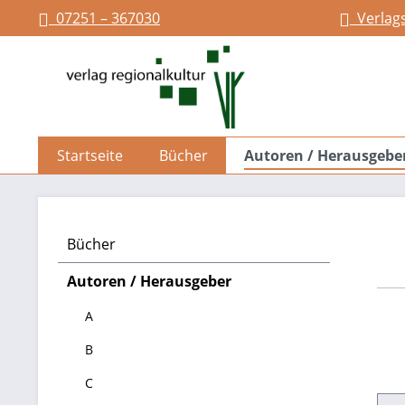
07251 – 367030
Verlag
springen
Zur Hauptnavigation springen
Startseite
Bücher
Autoren / Herausgebe
Bücher
Autoren / Herausgeber
A
B
C