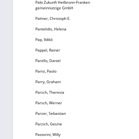
Pakt Zukunft Heilbronn-Franken
gemeinnützige GmbH
G
Palmer, Christoph E.
Pantelidis, Helena
Pap, Ildikó
Pappel, Rainer
G
Parello, Daniel
Parisi, Paolo
P
Parry, Graham
Ei
Parsch, Theresia
P
Parsch, Werner
Parzer, Sebastian
Parzich, Gesine
Pastorini, Willy