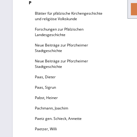
P
Ki
Blätter für pfälzische Kirchengeschichte
und religiöse Volkskunde
Ku
Forschungen zur Pfälzischen
Landesgeschichte
P
Neue Beiträge zur Pforzheimer
J
Stadtgeschichte
Neue Beiträge zur Pforzheimer
T
Stadtgeschichte
P
Paas, Dieter
Di
e
Paas, Sigrun
Ja
Pabst, Heiner
B
Pachmann, Joachim
G
Paetz gen. Schieck, Annette
De
Paetzer, Willi